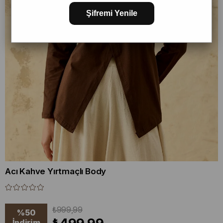
Şifremi Yenile
Acı Kahve Yırtmaçlı Body
₺999,99
%
50
İndirim