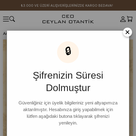
₺3.000 VE ÜZERİ ALIŞVERİŞLERİNİZDE KARGO BEDAVA!
×
Anasayfa
HERŞEY 399 TL
Acı Kahve Yırtmaçlı Body
🔒
Şifrenizin Süresi
Dolmuştur
Güvenliğiniz için üyelik bilgileriniz yeni altyapımıza
aktarılmıştır. Hesabınıza giriş yapabilmek için
lütfen aşağıdaki butona tıklayarak şifrenizi
yenileyin.