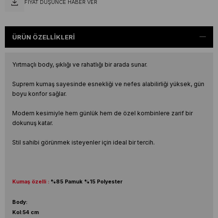
FIYAT DÜŞÜNCE HABER VER
ÜRÜN ÖZELLIKLERI
Yırtmaçlı body, şıklığı ve rahatlığı bir arada sunar.
Suprem kumaş sayesinde esnekliği ve nefes alabilirliği yüksek, gün
boyu konfor sağlar.
Modern kesimiyle hem günlük hem de özel kombinlere zarif bir
dokunuş katar.
Stil sahibi görünmek isteyenler için ideal bir tercih.
Kumaş özelli :
%85 Pamuk %15 Polyester
Body:
Kol:54 cm