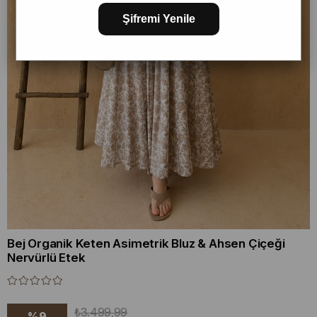
Şifremi Yenile
Bej Organik Keten Asimetrik Bluz & Ahsen Çiçeği
Nervürlü Etek
₺3.499,99
%
9