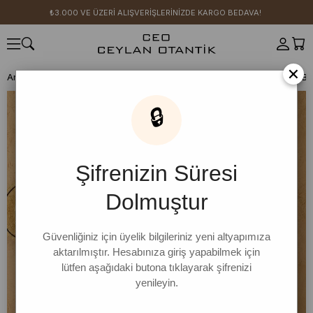
₺3.000 VE ÜZERİ ALIŞVERİŞLERİNİZDE KARGO BEDAVA!
×
Anasayfa
SICAK YAZ KOLEKSİYONU
🔒
Şifrenizin Süresi
Dolmuştur
Güvenliğiniz için üyelik bilgileriniz yeni altyapımıza
aktarılmıştır. Hesabınıza giriş yapabilmek için
lütfen aşağıdaki butona tıklayarak şifrenizi
yenileyin.