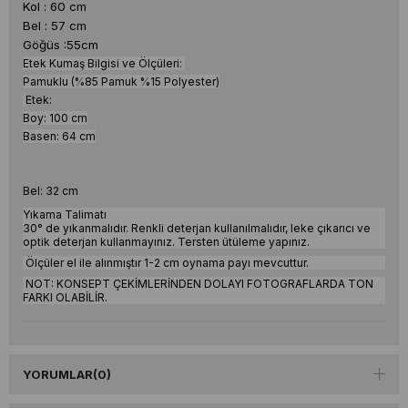
Kol : 60 cm
Bel : 57 cm
Göğüs :55cm
Etek Kumaş Bilgisi ve Ölçüleri:
Pamuklu (%85 Pamuk %15 Polyester)
Etek:
Boy: 100 cm
Basen: 64 cm
Bel: 32 cm
Yıkama Talimatı
30° de yıkanmalıdır. Renkli deterjan kullanılmalıdır, leke çıkarıcı ve
optik deterjan kullanmayınız. Tersten ütüleme yapınız.
Ölçüler el ile alınmıştır 1-2 cm oynama payı mevcuttur.
NOT: KONSEPT ÇEKİMLERİNDEN DOLAYI FOTOGRAFLARDA TON
FARKI OLABİLİR.
YORUMLAR
(0)