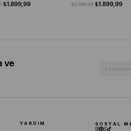
₺1.899,99
₺1.899,99
9
₺2.099,99
a ve
YARDIM
SOSYAL M