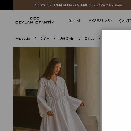
₺3.000 VE ÜZERİ ALIŞVERİŞLERİNİZDE KARGO BEDAVA!
GİYİM
AKSESUAR
ÇANT
Anasayfa
GİYİM
Üst Giyim
Elbise
Elbise
Bey