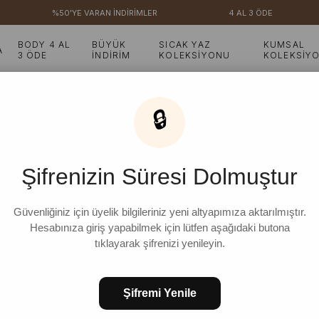
%50'YE VARAN İNDİRİMLER
4 AL 3 ÖDE
BODY 4 AL
BÜYÜK
SICAK YAZ
KUMSAL
A
3 ÖDE
İNDİRİM
KOLEKSİYONU
KOLEKSİY
az Koton Kruvaze Elbise
🔒
Beyaz Koton Kruvaze E
Şifrenizin Süresi Dolmuştur
₺2.099,99
%
10
₺1.899,99
İndirim
Güvenliğiniz için üyelik bilgileriniz yeni altyapımıza aktarılmıştır.
Hesabınıza giriş yapabilmek için lütfen aşağıdaki butona
tıklayarak şifrenizi yenileyin.
STD
Şifremi Yenile