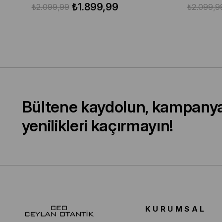
₺1.899,99
₺2.099,99
₺2.099,9
Bültene kaydolun, kampany
yenilikleri kaçırmayın!
KURUMSAL