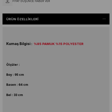
FIYAT DÜŞÜNCE HABER VER
ÜRÜN ÖZELLIKLERI
Kumaş Bilgisi :
%85 PAMUK %15 POLYESTER
Ölçüler :
Boy : 95 cm
Basen : 64 cm
Bel : 33 cm