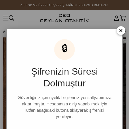
₺3.000 VE ÜZERİ ALIŞVERİŞLERİNİZDE KARGO BEDAVA!
×
Anasayfa
CEO KIZI KOMBİN ÖNERİLERİ
Beyaz Siyah Puantiyeli Keten
🔒
Şifrenizin Süresi
Dolmuştur
Güvenliğiniz için üyelik bilgileriniz yeni altyapımıza
aktarılmıştır. Hesabınıza giriş yapabilmek için
lütfen aşağıdaki butona tıklayarak şifrenizi
yenileyin.