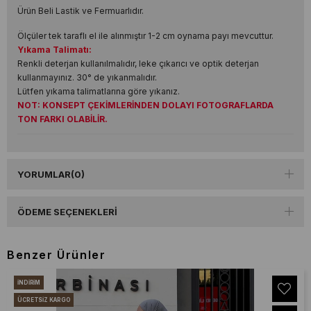
Ürün Beli Lastik ve Fermuarlıdır.
Ölçüler tek taraflı el ile alınmıştır 1-2 cm oynama payı mevcuttur.
Yıkama Talimatı:
Renkli deterjan kullanılmalıdır, leke çıkarıcı ve optik deterjan
kullanmayınız. 30° de yıkanmalıdır.
Lütfen yıkama talimatlarına göre yıkanız.
NOT: KONSEPT ÇEKİMLERİNDEN DOLAYI FOTOGRAFLARDA
TON FARKI OLABİLİR.
YORUMLAR
(0)
ÖDEME SEÇENEKLERI
Benzer Ürünler
İNDIRIM
ÜCRETSIZ KARGO