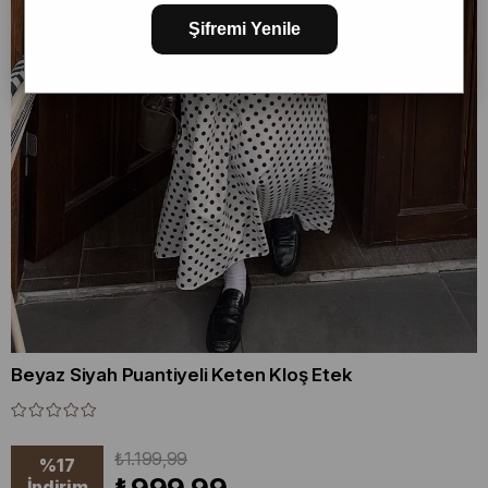
Şifremi Yenile
Beyaz Siyah Puantiyeli Keten Kloş Etek
₺1.199,99
%
17
İndirim