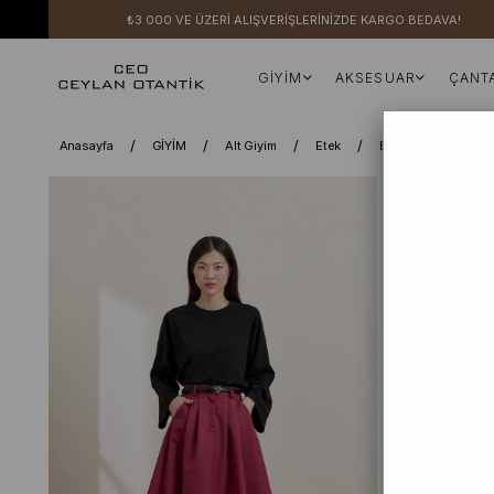
₺3.000 VE ÜZERİ ALIŞVERİŞLERİNİZDE KARGO BEDAVA!
GİYİM
AKSESUAR
ÇANT
Anasayfa
GİYİM
Alt Giyim
Etek
Bordo keten Tek D