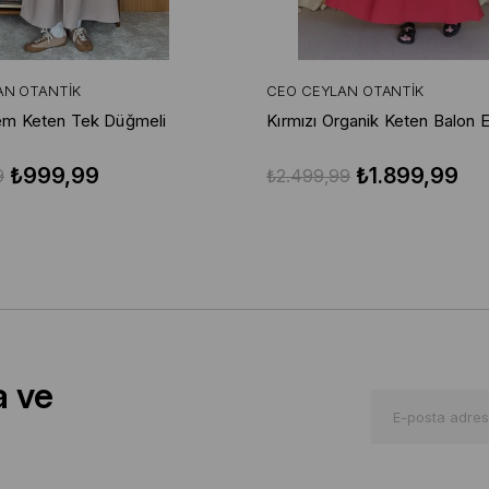
AN OTANTIK
CEO CEYLAN OTANTIK
em Keten Tek Düğmeli
Kırmızı Organik Keten Balon 
₺999,99
₺1.899,99
9
₺2.499,99
a ve