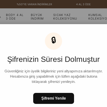
%50'YE VARAN İNDİRİMLER
4 AL 3 ÖDE
₺
BODY 4 AL
BÜYÜK
SICAK YAZ
KUMSAL
A
3 ÖDE
İNDİRİM
KOLEKSİYONU
KOLEKSİY
üğmeli Etek
🔒
Bordo keten Tek Düğme
Şifrenizin Süresi Dolmuştur
₺1.099,99
%
9
₺999,99
İndirim
Güvenliğiniz için üyelik bilgileriniz yeni altyapımıza aktarılmıştır.
Hesabınıza giriş yapabilmek için lütfen aşağıdaki butona
tıklayarak şifrenizi yenileyin.
STD
Şifremi Yenile