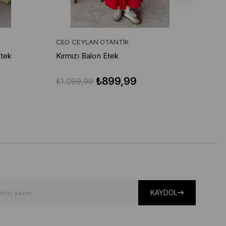
CEO CEYLAN OTANTIK
CE
Etek
Kırmızı Balon Etek
Kır
₺899,99
₺1.099,99
₺1
KAYDOL