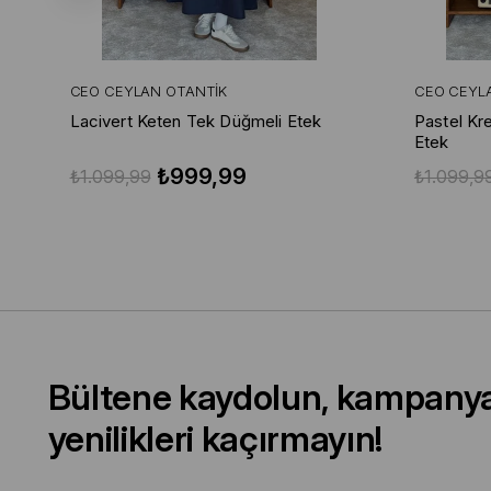
CEO CEYLAN OTANTIK
CEO CEYL
Lacivert Keten Tek Düğmeli Etek
Pastel Kr
Etek
₺999,99
₺1.099,99
₺1.099,9
Bültene kaydolun, kampany
yenilikleri kaçırmayın!