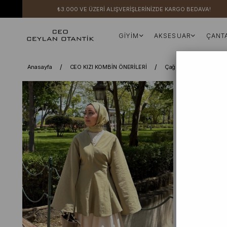
₺3.000 VE ÜZERİ ALIŞVERİŞLERİNİZDE KARGO BEDAVA!
GİYİM
AKSESUAR
ÇANT
Anasayfa
CEO KIZI KOMBİN ÖNERİLERİ
Çağla Organik Keten V