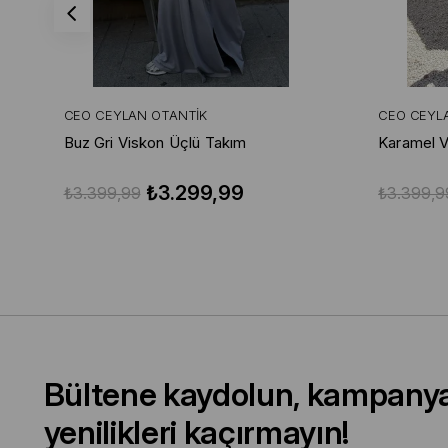
CEO CEYLAN OTANTIK
CEO CEYL
Buz Gri Viskon Üçlü Takım
Karamel V
₺3.299,99
₺3.399,99
₺3.399,9
Bültene kaydolun, kampany
yenilikleri kaçırmayın!