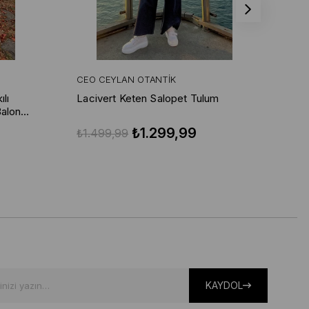
CEO CEYLAN OTANTIK
CE
lı
Lacivert Keten Salopet Tulum
Lac
Balon
₺1.299,99
₺1.499,99
₺1
KAYDOL