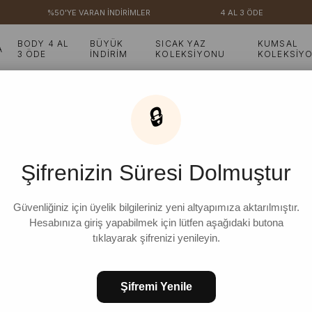
%50'YE VARAN İNDİRİMLER
4 AL 3 ÖDE
BODY 4 AL
BÜYÜK
SICAK YAZ
KUMSAL
A
3 ÖDE
İNDİRİM
KOLEKSİYONU
KOLEKSİY
olümlü Bluz
🔒
Çağla Organik Keten Vo
Şifrenizin Süresi Dolmuştur
₺1.899,99
%
11
₺1.699,99
İndirim
Güvenliğiniz için üyelik bilgileriniz yeni altyapımıza aktarılmıştır.
Hesabınıza giriş yapabilmek için lütfen aşağıdaki butona
tıklayarak şifrenizi yenileyin.
STD
Şifremi Yenile