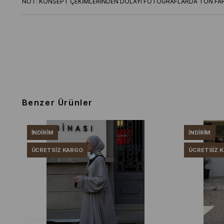
NOT: KONSEPT ÇEKİMLERİNDEN DOLAYI FOTOGRAFLARDA TON FARK
Benzer Ürünler
İNDIRIM
İNDIRIM
ÜCRETSIZ KARGO
ÜCRETSIZ 