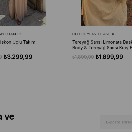
AN OTANTIK
CEO CEYLAN OTANTIK
iskon Üçlü Takım
Tereyağ Sarısı Limonata Baskı
Body & Tereyağ Sarısı Kraş 
Etek
₺3.299,99
₺1.699,99
9
₺1.899,99
a ve