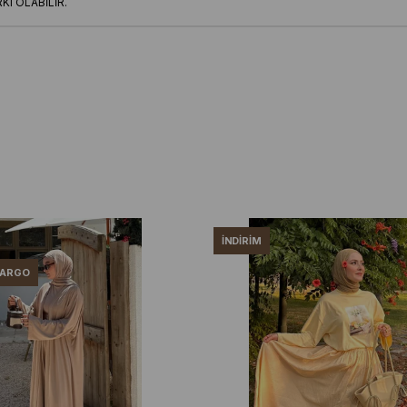
I OLABİLİR.
İNDIRIM
KARGO