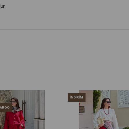
ur,
İNDIRIM
KARGO