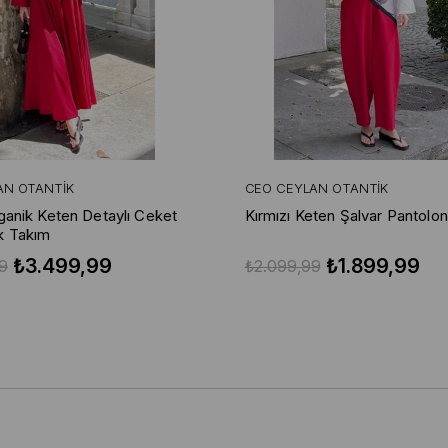
AN OTANTIK
CEO CEYLAN OTANTIK
rganik Keten Detaylı Ceket
Kırmızı Keten Şalvar Pantolon
k Takım
₺3.499,99
₺1.899,99
9
₺2.099,99