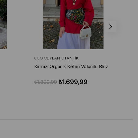
CEO CEYLAN OTANTIK
CE
Kırmızı Organik Keten Volümlü Bluz
Kır
Pa
₺1.699,99
₺1.899,99
₺3