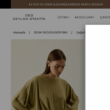
₺3.000 VE ÜZERİ ALIŞVERİŞLERİNİZDE KARGO BEDAVA!
GİYİM
AKSESUAR
ÇANT
Anasayfa
SICAK YAZ KOLEKSİYONU
Çağla Ring Viskon Beli B