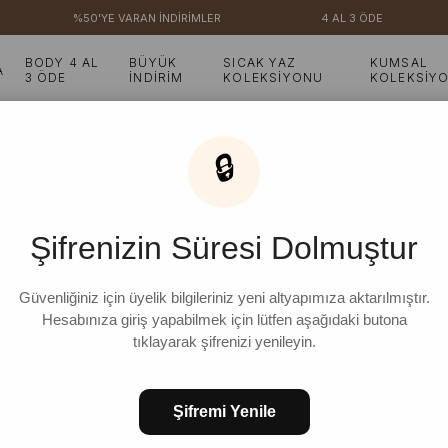
%50'YE VARAN İNDİRİMLER
4 AL 3 ÖDE
BODY 4 AL
BÜYÜK
SICAK YAZ
KUMSAL
A
3 ÖDE
İNDİRİM
KOLEKSİYONU
KOLEKSİY
üzgülü Bluz
🔒
Çağla Ring Viskon Beli 
Şifrenizin Süresi Dolmuştur
Güvenliğiniz için üyelik bilgileriniz yeni altyapımıza aktarılmıştır.
Hesabınıza giriş yapabilmek için lütfen aşağıdaki butona
FAVORILERE EKLE
KOLEKSIYONA E
tıklayarak şifrenizi yenileyin.
Şifremi Yenile