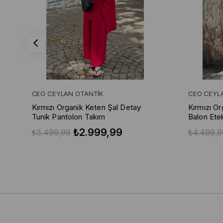
CEO CEYLAN OTANTIK
CEO CEYL
Kırmızı Organik Keten Şal Detay
Kırmızı O
Tunik Pantolon Takım
Balon Ete
₺2.999,99
₺3.499,99
₺4.499,9