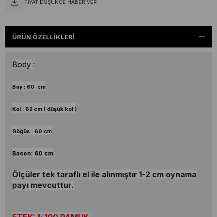
FIYAT DÜŞÜNCE HABER VER
ÜRÜN ÖZELLIKLERI
Body :
Boy :
60
cm
Kol : 62 cm ( düşük kol )
Göğüs : 60 cm
Basen: 60 cm
Ölçüler tek taraflı el ile alınmıştır 1-2 cm oynama
payı mevcuttur.