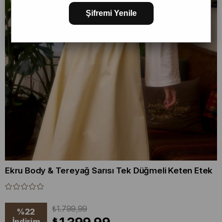
Şifremi Yenile
Ekru Body & Tereyağ Sarısı Tek Düğmeli Keten Etek
₺1.799,99
%
22
İndirim