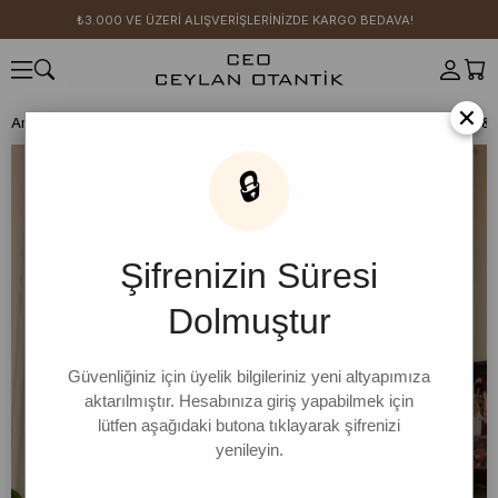
₺3.000 VE ÜZERİ ALIŞVERİŞLERİNİZDE KARGO BEDAVA!
×
Anasayfa
GİYİM
Takımlar
Etek Takım
Etek Takım
Ekru Body & 
🔒
Şifrenizin Süresi
Dolmuştur
Güvenliğiniz için üyelik bilgileriniz yeni altyapımıza
aktarılmıştır. Hesabınıza giriş yapabilmek için
lütfen aşağıdaki butona tıklayarak şifrenizi
yenileyin.