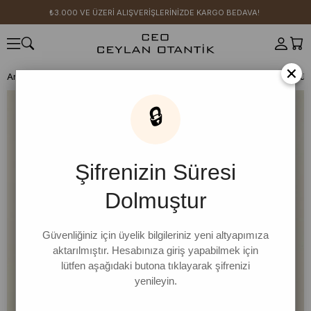
₺3.000 VE ÜZERİ ALIŞVERİŞLERİNİZDE KARGO BEDAVA!
×
Anasayfa
SICAK YAZ KOLEKSİYONU
🔒
Şifrenizin Süresi
Dolmuştur
Güvenliğiniz için üyelik bilgileriniz yeni altyapımıza
aktarılmıştır. Hesabınıza giriş yapabilmek için
lütfen aşağıdaki butona tıklayarak şifrenizi
yenileyin.