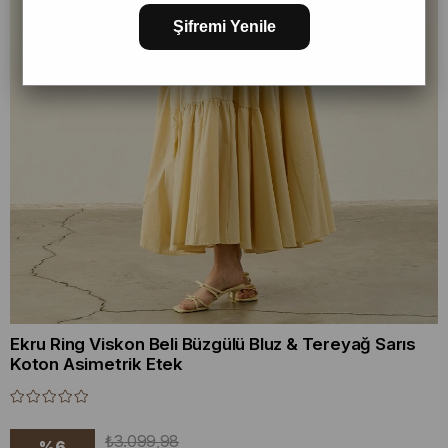
Şifremi Yenile
Ekru Ring Viskon Beli Büzgülü Bluz & Tereyağ Sarıs
Koton Asimetrik Etek
₺3.099,98
%
6