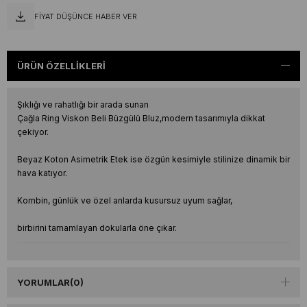
FIYAT DÜŞÜNCE HABER VER
ÜRÜN ÖZELLIKLERI
Şıklığı ve rahatlığı bir arada sunan
Çağla Ring Viskon Beli Büzgülü Bluz,modern tasarımıyla dikkat
çekiyor.
Beyaz Koton Asimetrik Etek ise özgün kesimiyle stilinize dinamik bir
hava katıyor.
Kombin, günlük ve özel anlarda kusursuz uyum sağlar,
birbirini tamamlayan dokularla öne çıkar.
YORUMLAR
(0)