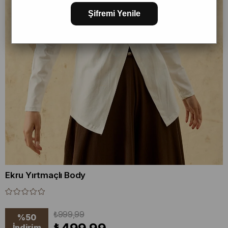
Şifremi Yenile
Ekru Yırtmaçlı Body
₺999,99
%
50
İndirim