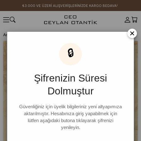
₺3.000 VE ÜZERİ ALIŞVERİŞLERİNİZDE KARGO BEDAVA!
×
Anasayfa
HERŞEY 399 TL
Ekru Yırtmaçlı Body
🔒
Şifrenizin Süresi
Dolmuştur
Güvenliğiniz için üyelik bilgileriniz yeni altyapımıza
aktarılmıştır. Hesabınıza giriş yapabilmek için
lütfen aşağıdaki butona tıklayarak şifrenizi
yenileyin.