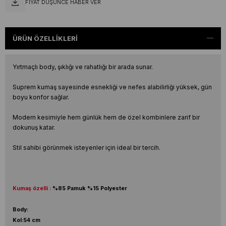
FIYAT DÜŞÜNCE HABER VER
ÜRÜN ÖZELLIKLERI
Yırtmaçlı body, şıklığı ve rahatlığı bir arada sunar.
Suprem kumaş sayesinde esnekliği ve nefes alabilirliği yüksek, gün
boyu konfor sağlar.
Modern kesimiyle hem günlük hem de özel kombinlere zarif bir
dokunuş katar.
Stil sahibi görünmek isteyenler için ideal bir tercih.
Kumaş özelli :
%85 Pamuk %15 Polyester
Body:
Kol:54 cm