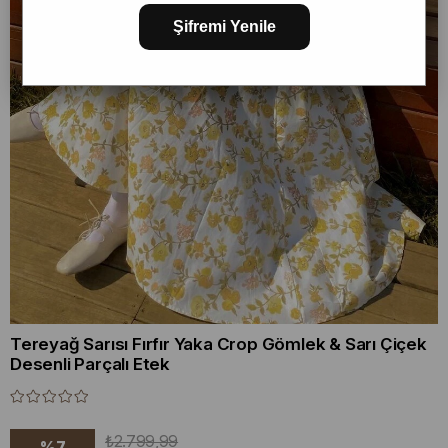
Şifremi Yenile
Tereyağ Sarısı Fırfır Yaka Crop Gömlek & Sarı Çiçek
Desenli Parçalı Etek
₺2.799,99
%
7