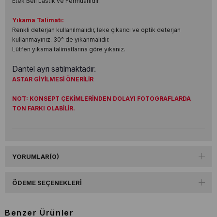
Etek Beli Lastik ve Fermuarlıdır.
Yıkama Talimatı:
Renkli deterjan kullanılmalıdır, leke çıkarıcı ve optik deterjan
kullanmayınız. 30° de yıkanmalıdır.
Lütfen yıkama talimatlarına göre yıkanız.
Dantel ayrı satılmaktadır.
ASTAR GİYİLMESİ ÖNERİLİR
NOT: KONSEPT ÇEKİMLERİNDEN DOLAYI FOTOGRAFLARDA
TON FARKI OLABİLİR.
YORUMLAR
(0)
ÖDEME SEÇENEKLERI
Benzer Ürünler