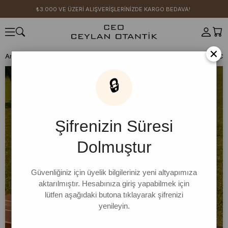
₺3.000 VE ÜZERİ ALIŞVERİŞLERİNİZDE KARGO BEDAVA!
×
Anasayfa
CEO KIZI KOMBİN ÖNERİLERİ
🔒
Şifrenizin Süresi
Dolmuştur
Güvenliğiniz için üyelik bilgileriniz yeni altyapımıza
aktarılmıştır. Hesabınıza giriş yapabilmek için
lütfen aşağıdaki butona tıklayarak şifrenizi
yenileyin.