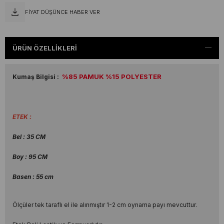
FIYAT DÜŞÜNCE HABER VER
ÜRÜN ÖZELLIKLERI
%85 PAMUK %15 POLYESTER
Kumaş Bilgisi :
ETEK :
Bel : 35 CM
Boy : 95 CM
Basen : 55 cm
Ölçüler tek taraflı el ile alınmıştır 1-2 cm oynama payı mevcuttur.