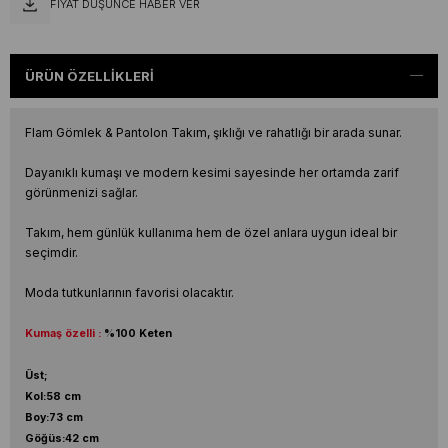
FIYAT DÜŞÜNCE HABER VER
ÜRÜN ÖZELLIKLERI
Flam Gömlek & Pantolon Takım, şıklığı ve rahatlığı bir arada sunar.
Dayanıklı kumaşı ve modern kesimi sayesinde her ortamda zarif
görünmenizi sağlar.
Takım, hem günlük kullanıma hem de özel anlara uygun ideal bir
seçimdir.
Moda tutkunlarının favorisi olacaktır.
Kumaş özelli :
%100 Keten
Üst;
Kol:58 cm
Boy:73 cm
Göğüs:42 cm