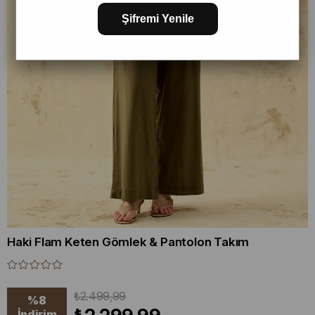
Şifremi Yenile
Haki Flam Keten Gömlek & Pantolon Takım
₺2.499,99
%
8
İndirim