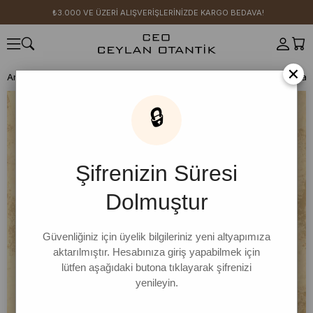
₺3.000 VE ÜZERİ ALIŞVERİŞLERİNİZDE KARGO BEDAVA!
×
Anasayfa
SICAK YAZ KOLEKSİYONU
Haki Flam Keten Gömlek & Pan
🔒
Şifrenizin Süresi
Dolmuştur
Güvenliğiniz için üyelik bilgileriniz yeni altyapımıza
aktarılmıştır. Hesabınıza giriş yapabilmek için
lütfen aşağıdaki butona tıklayarak şifrenizi
yenileyin.