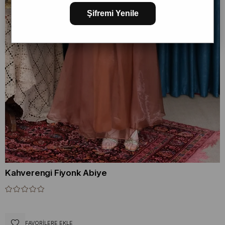
Şifremi Yenile
Kahverengi Fiyonk Abiye
FAVORILERE EKLE