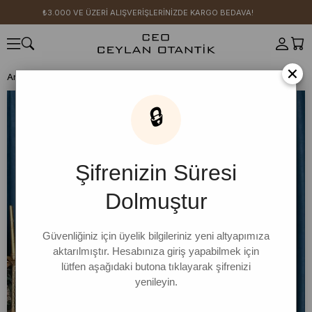
₺3.000 VE ÜZERİ ALIŞVERİŞLERİNİZDE KARGO BEDAVA!
×
Anasayfa
1 ALANA 1 BEDAVA
Kahverengi Fiyonk Abiye
🔒
Şifrenizin Süresi
Dolmuştur
Güvenliğiniz için üyelik bilgileriniz yeni altyapımıza
aktarılmıştır. Hesabınıza giriş yapabilmek için
lütfen aşağıdaki butona tıklayarak şifrenizi
yenileyin.