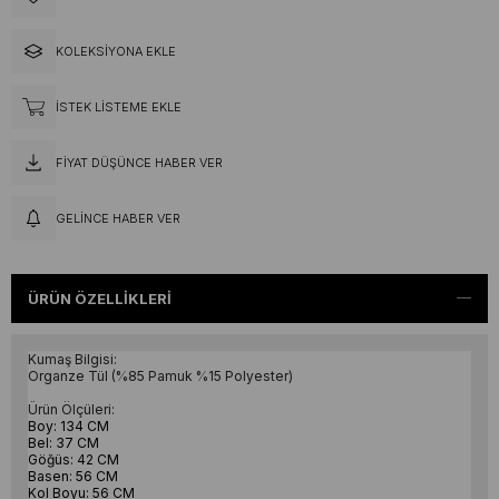
KOLEKSIYONA EKLE
İSTEK LISTEME EKLE
FIYAT DÜŞÜNCE HABER VER
GELINCE HABER VER
ÜRÜN ÖZELLIKLERI
Kumaş Bilgisi:
Organze Tül (%85 Pamuk %15 Polyester)
Ürün Ölçüleri:
Boy: 134 CM
Bel: 37 CM
Göğüs: 42 CM
Basen: 56 CM
Kol Boyu: 56 CM