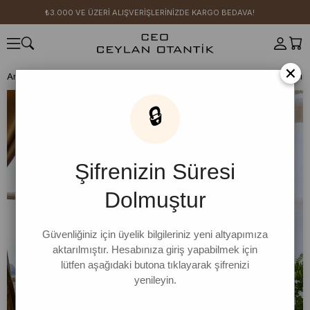
₺3.000 VE ÜZERİ ALIŞVERİŞLERİNİZDE KARGO BEDAVA!
×
Anasayfa
GİYİM
Üst Giyim
Elbise
Etekli Salopet
Tereyağ Sarısı
🔒
Şifrenizin Süresi
Dolmuştur
Güvenliğiniz için üyelik bilgileriniz yeni altyapımıza
aktarılmıştır. Hesabınıza giriş yapabilmek için
lütfen aşağıdaki butona tıklayarak şifrenizi
yenileyin.