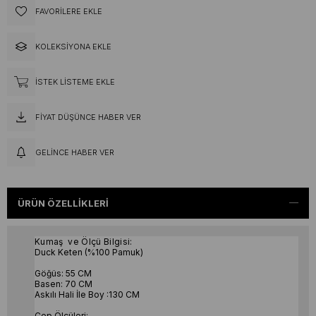
FAVORILERE EKLE
KOLEKSIYONA EKLE
İSTEK LISTEME EKLE
FIYAT DÜŞÜNCE HABER VER
GELINCE HABER VER
ÜRÜN ÖZELLIKLERI
Kumaş
ve Ölçü Bilgisi:
Duck Keten (%100 Pamuk)
Göğüs: 55 CM
Basen: 70 CM
Askılı Hali İle Boy :130 CM
Cep Ölçüleri: