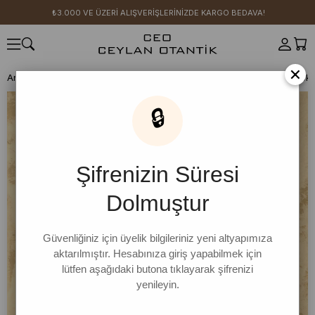
₺3.000 VE ÜZERİ ALIŞVERİŞLERİNİZDE KARGO BEDAVA!
×
Anasayfa
SICAK YAZ KOLEKSİYONU
Krem Müslin Oversize Gömlek 
🔒
Şifrenizin Süresi
Dolmuştur
Güvenliğiniz için üyelik bilgileriniz yeni altyapımıza
aktarılmıştır. Hesabınıza giriş yapabilmek için
lütfen aşağıdaki butona tıklayarak şifrenizi
yenileyin.