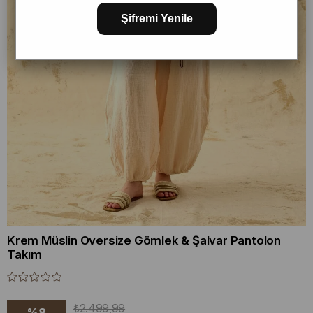
Şifremi Yenile
Krem Müslin Oversize Gömlek & Şalvar Pantolon
Takım
₺2.499,99
%
8