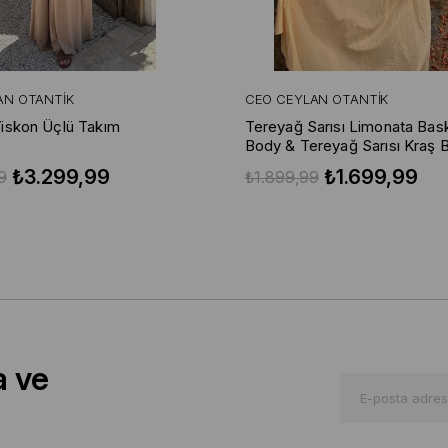
AN OTANTIK
CEO CEYLAN OTANTIK
iskon Üçlü Takım
Tereyağ Sarısı Limonata Baskı
Body & Tereyağ Sarısı Kraş 
Etek
₺3.299,99
₺1.699,99
9
₺1.899,99
a ve