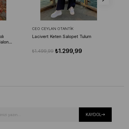
CEO CEYLAN OTANTIK
CE
lı
Lacivert Keten Salopet Tulum
Lac
Balon
₺1.299,99
₺1.499,99
₺1
KAYDOL