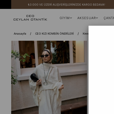
₺3.000 VE ÜZERİ ALIŞVERİŞLERİNİZDE KARGO BEDAVA!
GİYİM
AKSESUAR
ÇANT
Anasayfa
CEO KIZI KOMBİN ÖNERİLERİ
Krem Organik Keten Be