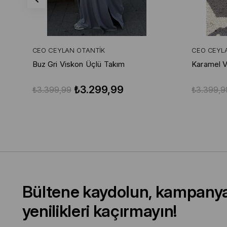
CEO CEYLAN OTANTIK
CEO CEYL
Buz Gri Viskon Üçlü Takım
Karamel V
₺3.299,99
₺3.399,99
₺3.399,9
Bültene kaydolun, kampany
yenilikleri kaçırmayın!