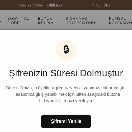
%50'YE VARAN İNDİRİMLER
4 AL 3 ÖDE
BODY 4 AL
BÜYÜK
SICAK YAZ
KUMSAL
A
3 ÖDE
İNDİRİM
KOLEKSİYONU
KOLEKSİY
li Büzgülü Pantolon
🔒
Krem Organik Keten Bel
Şifrenizin Süresi Dolmuştur
₺1.599,99
%
6
₺1.499,99
İndirim
Güvenliğiniz için üyelik bilgileriniz yeni altyapımıza aktarılmıştır.
Hesabınıza giriş yapabilmek için lütfen aşağıdaki butona
tıklayarak şifrenizi yenileyin.
STD
Şifremi Yenile