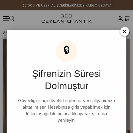
₺3.000 VE ÜZERİ ALIŞVERİŞLERİNİZDE KARGO BEDAVA!
×
Anasayfa
CEO KIZI KOMBİN ÖNERİLERİ
Krem Oysho Şal Yaka Elbise
🔒
Şifrenizin Süresi
Dolmuştur
Güvenliğiniz için üyelik bilgileriniz yeni altyapımıza
aktarılmıştır. Hesabınıza giriş yapabilmek için
lütfen aşağıdaki butona tıklayarak şifrenizi
yenileyin.