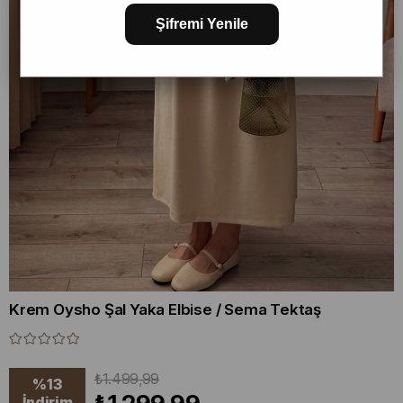
Şifremi Yenile
Krem Oysho Şal Yaka Elbise / Sema Tektaş
₺1.499,99
%
13
İndirim