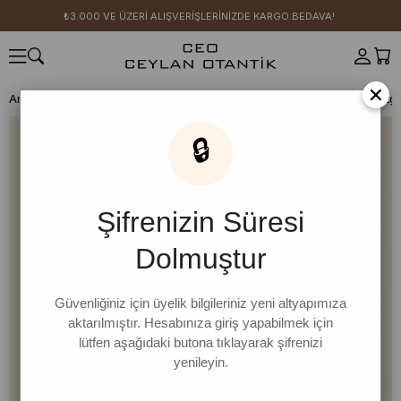
₺3.000 VE ÜZERİ ALIŞVERİŞLERİNİZDE KARGO BEDAVA!
×
Anasayfa
SICAK YAZ KOLEKSİYONU
Lacivert Ring Viskon Beli Büzg
🔒
Şifrenizin Süresi
Dolmuştur
Güvenliğiniz için üyelik bilgileriniz yeni altyapımıza
aktarılmıştır. Hesabınıza giriş yapabilmek için
lütfen aşağıdaki butona tıklayarak şifrenizi
yenileyin.