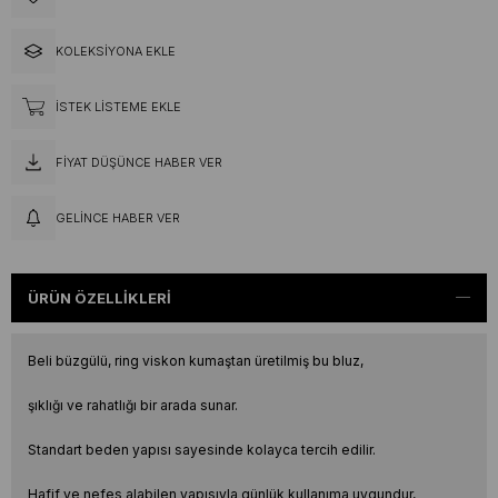
KOLEKSIYONA EKLE
İSTEK LISTEME EKLE
FIYAT DÜŞÜNCE HABER VER
GELINCE HABER VER
ÜRÜN ÖZELLIKLERI
Beli büzgülü, ring viskon kumaştan üretilmiş bu bluz,
şıklığı ve rahatlığı bir arada sunar.
Standart beden yapısı sayesinde kolayca tercih edilir.
Hafif ve nefes alabilen yapısıyla günlük kullanıma uygundur,