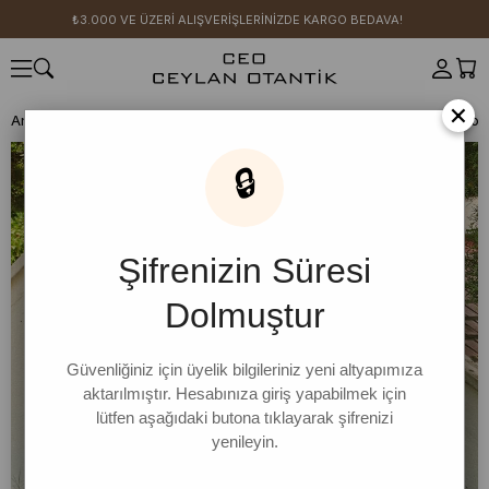
₺3.000 VE ÜZERİ ALIŞVERİŞLERİNİZDE KARGO BEDAVA!
×
Anasayfa
SICAK YAZ KOLEKSİYONU
🔒
Şifrenizin Süresi
Dolmuştur
Güvenliğiniz için üyelik bilgileriniz yeni altyapımıza
aktarılmıştır. Hesabınıza giriş yapabilmek için
lütfen aşağıdaki butona tıklayarak şifrenizi
yenileyin.