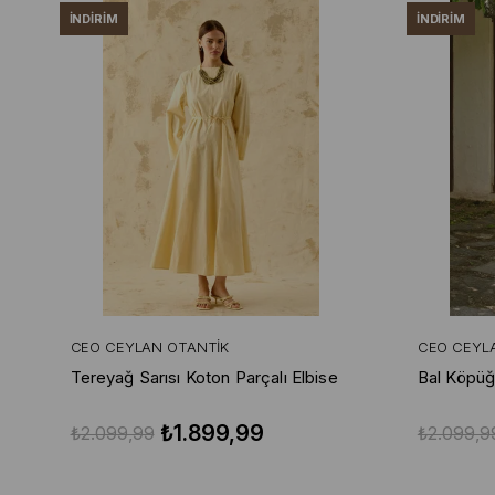
İNDIRIM
İNDIRIM
CEO CEYLAN OTANTIK
CEO CEYL
Tereyağ Sarısı Koton Parçalı Elbise
Bal Köpüğ
₺1.899,99
₺2.099,99
₺2.099,9