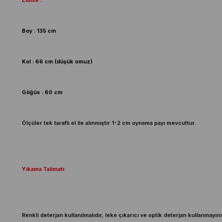
Elbise :
Boy : 135 cm
Kol : 66 cm (düşük omuz)
Göğüs : 60 cm
Ölçüler tek taraflı el ile alınmıştır 1-2 cm oynama payı mevcuttur.
Yıkama Talimatı:
Renkli deterjan kullanılmalıdır, leke çıkarıcı ve optik deterjan kullanmayını