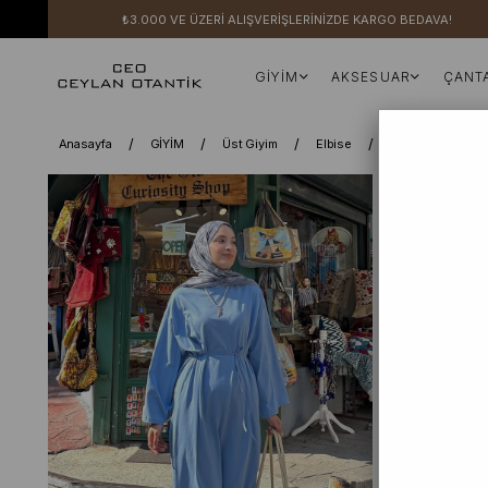
₺3.000 VE ÜZERİ ALIŞVERİŞLERİNİZDE KARGO BEDAVA!
GİYİM
AKSESUAR
ÇANT
Anasayfa
GİYİM
Üst Giyim
Elbise
Elbise
Mav