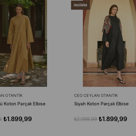
İNDIRIM
AN OTANTIK
CEO CEYLAN OTANTIK
ü Koton Parçalı Elbise
Siyah Koton Parçalı Elbise
₺1.899,99
₺1.899,99
9
₺2.099,99