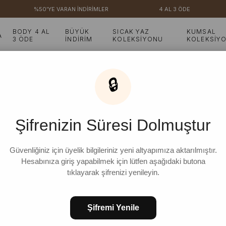
%50'YE VARAN İNDİRİMLER
4 AL 3 ÖDE
₺3.
BODY 4 AL
BÜYÜK
SICAK YAZ
KUMSAL
A
3 ÖDE
İNDİRİM
KOLEKSİYONU
KOLEKSİY
i Süprem Basic Elbise
🔒
Mavi Süprem Basic Elb
Şifrenizin Süresi Dolmuştur
₺1.299,99
%
23
₺999,99
İndirim
Güvenliğiniz için üyelik bilgileriniz yeni altyapımıza aktarılmıştır.
Hesabınıza giriş yapabilmek için lütfen aşağıdaki butona
tıklayarak şifrenizi yenileyin.
STD
Şifremi Yenile