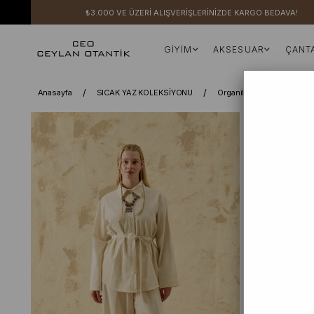
₺3.000 VE ÜZERİ ALIŞVERİŞLERİNİZDE KARGO BEDAVA!
GİYİM
AKSESUAR
ÇANT
Anasayfa
SICAK YAZ KOLEKSİYONU
Organik Keten Gömlek & 