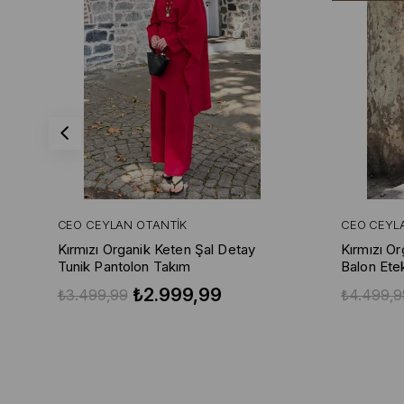
CEO CEYLAN OTANTIK
CEO CEYL
Kırmızı Organik Keten Şal Detay
Kırmızı O
Tunik Pantolon Takım
Balon Ete
₺2.999,99
₺3.499,99
₺4.499,9