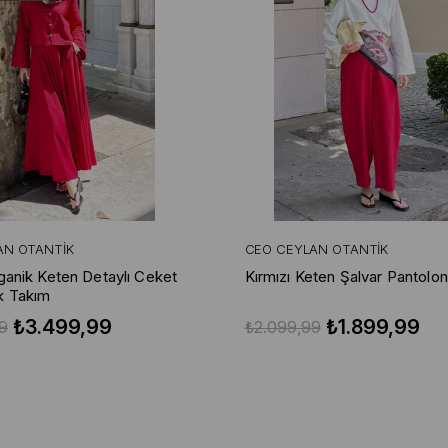
AN OTANTIK
CEO CEYLAN OTANTIK
rganik Keten Detaylı Ceket
Kırmızı Keten Şalvar Pantolon
k Takım
₺3.499,99
₺1.899,99
9
₺2.099,99