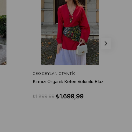
CEO CEYLAN OTANTIK
CE
Kırmızı Organik Keten Volümlü Bluz
Kır
Pa
₺1.699,99
₺1.899,99
₺3