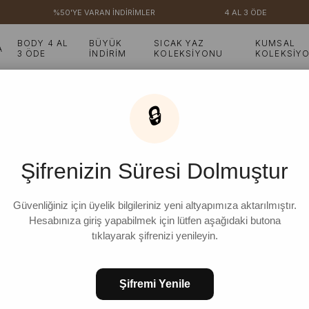
%50'YE VARAN İNDİRİMLER
4 AL 3 ÖDE
BODY 4 AL
BÜYÜK
SICAK YAZ
KUMSAL
A
3 ÖDE
İNDİRİM
KOLEKSİYONU
KOLEKSİY
Pantolon Takım
🔒
Organik Keten Gömlek 
Şifrenizin Süresi Dolmuştur
₺2.499,99
%
8
₺2.299,99
İndirim
Güvenliğiniz için üyelik bilgileriniz yeni altyapımıza aktarılmıştır.
Hesabınıza giriş yapabilmek için lütfen aşağıdaki butona
tıklayarak şifrenizi yenileyin.
BEDEN
Şifremi Yenile