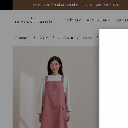
₺3.000 VE ÜZERİ ALIŞVERİŞLERİNİZDE KARGO BEDAVA!
GİYİM
AKSESUAR
ÇANT
Anasayfa
GİYİM
Üst Giyim
Elbise
Etekli Salopet