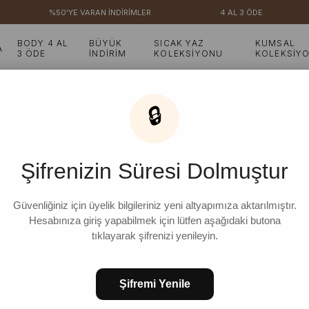
%50'YE VARAN İNDİRİMLER
4 AL 3 ÖDE
₺3
BODY 4 AL
BÜYÜK
SICAK YAZ
KUMSAL
A
3 ÖDE
İNDİRİM
KOLEKSİYONU
KOLEKSİY
Gül Kurusu Keten Etekli Salopet
🔒
Gül Kurusu Keten Etekli
Şifrenizin Süresi Dolmuştur
₺1.499,99
%
13
₺1.299,99
İndirim
Güvenliğiniz için üyelik bilgileriniz yeni altyapımıza aktarılmıştır.
Hesabınıza giriş yapabilmek için lütfen aşağıdaki butona
tıklayarak şifrenizi yenileyin.
STD
Şifremi Yenile