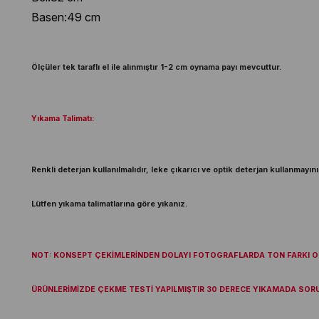
Basen:49 cm
Ölçüler tek taraflı el ile alınmıştır 1-2 cm oynama payı mevcuttur.
Yıkama Talimatı:
Renkli deterjan kullanılmalıdır, leke çıkarıcı ve optik deterjan kullanmayını
Lütfen yıkama talimatlarına göre yıkanız.
NOT: KONSEPT ÇEKİMLERİNDEN DOLAYI FOTOGRAFLARDA TON FARKI OL
ÜRÜNLERİMİZDE ÇEKME TESTİ YAPILMIŞTIR 30 DERECE YIKAMADA SOR