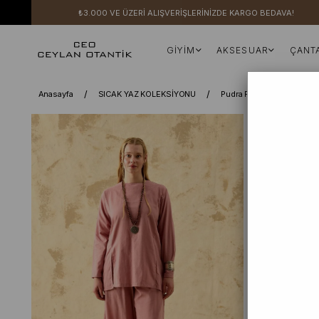
₺3.000 VE ÜZERİ ALIŞVERİŞLERİNİZDE KARGO BEDAVA!
GİYİM
AKSESUAR
ÇANT
Anasayfa
SICAK YAZ KOLEKSİYONU
Pudra Flam Keten Yırtmaçl