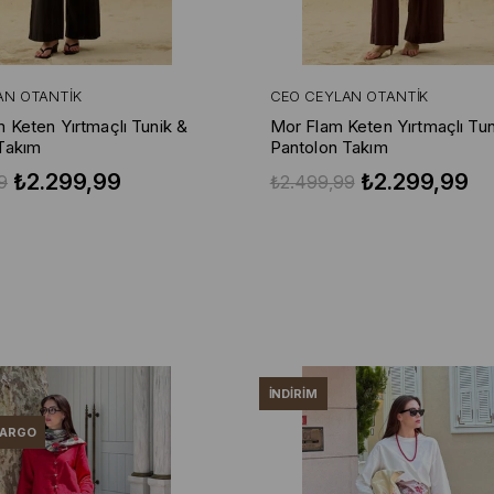
AN OTANTIK
CEO CEYLAN OTANTIK
m Keten Yırtmaçlı Tunik &
Mor Flam Keten Yırtmaçlı Tun
Takım
Pantolon Takım
₺2.299,99
₺2.299,99
9
₺2.499,99
İNDIRIM
KARGO