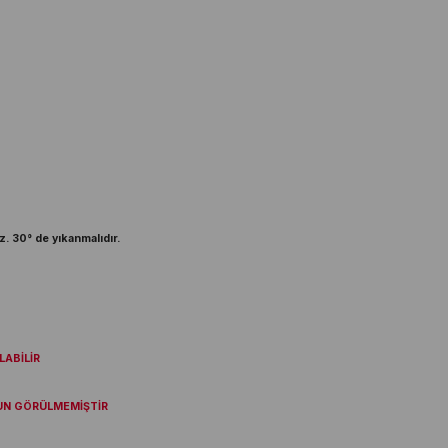
z. 30° de yıkanmalıdır.
ABİLİR
UN GÖRÜLMEMİŞTİR