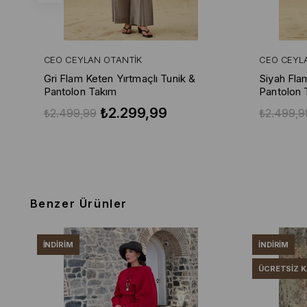
CEO CEYLAN OTANTIK
CEO CEYL
Gri Flam Keten Yırtmaçlı Tunik &
Siyah Fla
Pantolon Takım
Pantolon 
₺2.299,99
₺2.499,99
₺2.499,9
Benzer Ürünler
İNDIRIM
İNDIRIM
ÜCRETSIZ 