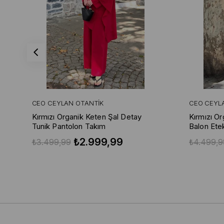
CEO CEYLAN OTANTIK
CEO CEYL
Kırmızı Organik Keten Şal Detay
Kırmızı O
Tunik Pantolon Takım
Balon Ete
₺2.999,99
₺3.499,99
₺4.499,9