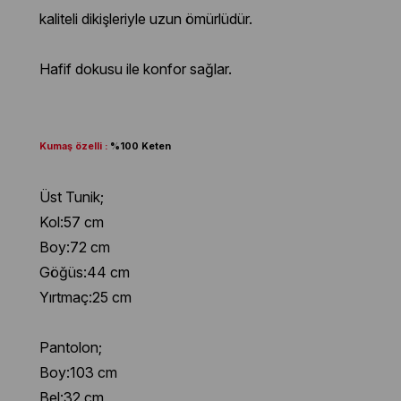
kaliteli dikişleriyle uzun ömürlüdür.
Hafif dokusu ile konfor sağlar.
Kumaş özelli :
%100 Keten
Üst Tunik;
Kol:57 cm
Boy:72 cm
Göğüs:44 cm
Yırtmaç:25 cm
Pantolon;
Boy:103 cm
Bel:32 cm