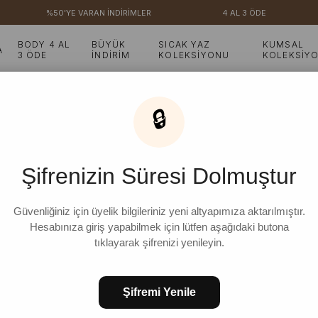
%50'YE VARAN İNDİRİMLER
4 AL 3 ÖDE
₺3
BODY 4 AL
BÜYÜK
SICAK YAZ
KUMSAL
A
3 ÖDE
İNDİRİM
KOLEKSİYONU
KOLEKSİY
ı Tunik & Pantolon Takım
🔒
Pudra Flam Keten Yırtm
Şifrenizin Süresi Dolmuştur
₺2.499,99
%
8
₺2.299,99
İndirim
Güvenliğiniz için üyelik bilgileriniz yeni altyapımıza aktarılmıştır.
Hesabınıza giriş yapabilmek için lütfen aşağıdaki butona
tıklayarak şifrenizi yenileyin.
BEDEN
Şifremi Yenile