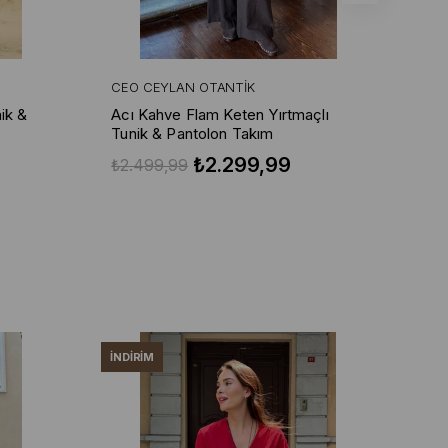
CEO CEYLAN OTANTIK
CE
ik &
Acı Kahve Flam Keten Yırtmaçlı
Pud
Tunik & Pantolon Takım
Pa
₺2.299,99
₺2.499,99
₺2
İNDIRIM
İND