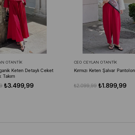
AN OTANTIK
CEO CEYLAN OTANTIK
rganik Keten Detaylı Ceket
Kırmızı Keten Şalvar Pantolon
k Takım
₺3.499,99
₺1.899,99
9
₺2.099,99