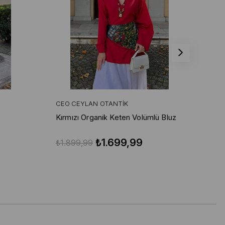
CEO CEYLAN OTANTIK
CE
Kırmızı Organik Keten Volümlü Bluz
Kır
Pa
₺1.699,99
₺1.899,99
₺3