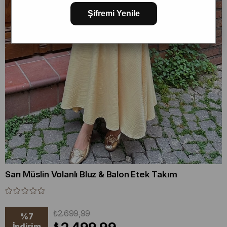
Şifremi Yenile
Sarı Müslin Volanlı Bluz & Balon Etek Takım
₺2.699,99
%
7
İndirim