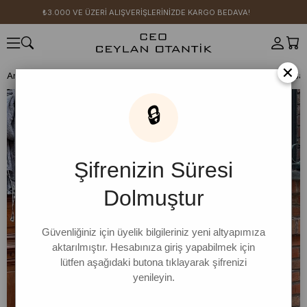
₺3.000 VE ÜZERİ ALIŞVERİŞLERİNİZDE KARGO BEDAVA!
×
Anasayfa
CEO KIZI KOMBİN ÖNERİLERİ
Sarı Müslin Volanlı Bluz & Ba
🔒
Şifrenizin Süresi
Dolmuştur
Güvenliğiniz için üyelik bilgileriniz yeni altyapımıza
aktarılmıştır. Hesabınıza giriş yapabilmek için
lütfen aşağıdaki butona tıklayarak şifrenizi
yenileyin.