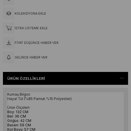
KOLEKSIYONA EKLE
İSTEK LISTEME EKLE
FIYAT DÜŞÜNCE HABER VER
GELINCE HABER VER
ÜRÜN ÖZELLIKLERI
Kumaş Bilgisi:
Hayal Tül (%85 Pamuk %15 Polyester)
Ürün Ölçüleri:
Boy: 132 CM
Bel: 36 CM
Göğüs: 42 CM
Basen: 59 CM
Kol Boyu: 57 CM