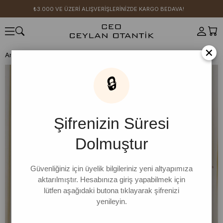
₺3.000 VE ÜZERİ ALIŞVERİŞLERİNİZDE KARGO BEDAVA!
×
Anasayfa
1 ALANA 1 BEDAVA
Sarı Prenses Abiye
🔒
Şifrenizin Süresi
Dolmuştur
Güvenliğiniz için üyelik bilgileriniz yeni altyapımıza
aktarılmıştır. Hesabınıza giriş yapabilmek için
lütfen aşağıdaki butona tıklayarak şifrenizi
yenileyin.