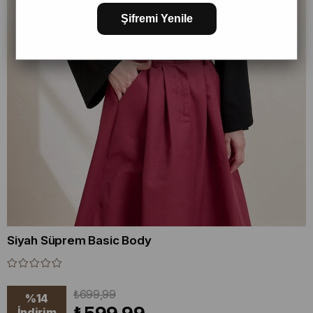
Şifremi Yenile
Siyah Süprem Basic Body
₺699,99
%
14
İndirim