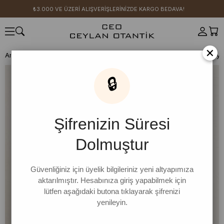
₺3.000 VE ÜZERİ ALIŞVERİŞLERİNİZDE KARGO BEDAVA!
×
Anasayfa
BODY İNDİRİMLERİ 4 AL 3 ÖDE
Siyah Süprem Basic Body
🔒
Şifrenizin Süresi
Dolmuştur
Güvenliğiniz için üyelik bilgileriniz yeni altyapımıza
aktarılmıştır. Hesabınıza giriş yapabilmek için
lütfen aşağıdaki butona tıklayarak şifrenizi
yenileyin.