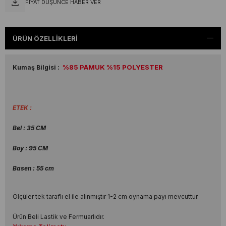
FIYAT DÜŞÜNCE HABER VER
ÜRÜN ÖZELLIKLERI
%85 PAMUK %15 POLYESTER
Kumaş Bilgisi :
ETEK :
Bel : 35 CM
Boy : 95 CM
Basen : 55 cm
Ölçüler tek taraflı el ile alınmıştır 1-2 cm oynama payı mevcuttur.
Ürün Beli Lastik ve Fermuarlıdır.