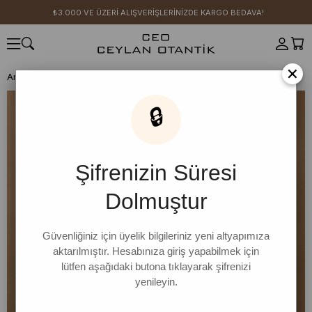
₺3.000 VE ÜZERİ ALIŞVERİŞLERİNİZDE KARGO BEDAVA!
×
Anasayfa
GİYİM
Siyah Koton Parçalı Etek
🔒
Şifrenizin Süresi
Dolmuştur
Güvenliğiniz için üyelik bilgileriniz yeni altyapımıza
aktarılmıştır. Hesabınıza giriş yapabilmek için
lütfen aşağıdaki butona tıklayarak şifrenizi
yenileyin.