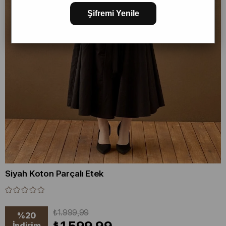
Şifremi Yenile
Siyah Koton Parçalı Etek
₺1.999,99
%
20
İndirim