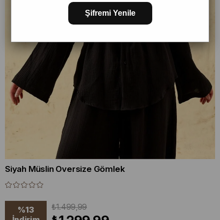
Şifremi Yenile
Siyah Müslin Oversize Gömlek
₺1.499,99
%
13
İndirim