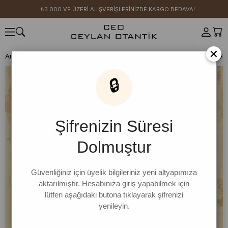
₺3.000 VE ÜZERİ ALIŞVERİŞLERİNİZDE KARGO BEDAVA!
×
Anasayfa
SICAK YAZ KOLEKSİYONU
Siyah Müslin Oversize Gömlek
🔒
Şifrenizin Süresi
Dolmuştur
Güvenliğiniz için üyelik bilgileriniz yeni altyapımıza
aktarılmıştır. Hesabınıza giriş yapabilmek için
lütfen aşağıdaki butona tıklayarak şifrenizi
yenileyin.