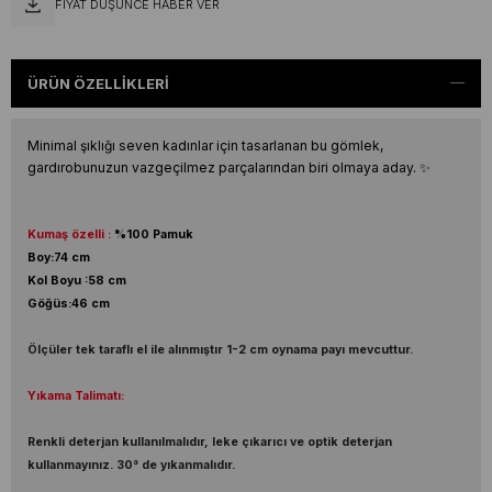
FIYAT DÜŞÜNCE HABER VER
ÜRÜN ÖZELLIKLERI
Minimal şıklığı seven kadınlar için tasarlanan bu gömlek,
gardırobunuzun vazgeçilmez parçalarından biri olmaya aday. ✨
Kumaş özelli :
%100 Pamuk
Boy:74 cm
Kol Boyu :58 cm
Göğüs:46 cm
Ölçüler tek taraflı el ile alınmıştır 1-2 cm oynama payı mevcuttur.
Yıkama Talimatı:
Renkli deterjan kullanılmalıdır, leke çıkarıcı ve optik deterjan
kullanmayınız. 30° de yıkanmalıdır.