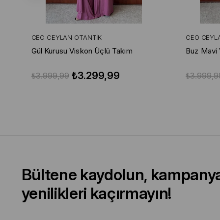
CEO CEYLAN OTANTIK
CEO CEYL
Gül Kurusu Viskon Üçlü Takım
Buz Mavi 
₺3.299,99
₺3.999,99
₺3.999,9
Bültene kaydolun, kampany
yenilikleri kaçırmayın!