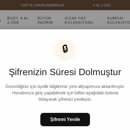
%50'YE VARAN İNDİRİMLER
4 AL 3 ÖDE
BODY 4 AL
BÜYÜK
SICAK YAZ
KUMSAL
A
3 ÖDE
İNDİRİM
KOLEKSİYONU
KOLEKSİY
Siyah Ring Viskon Bağlamalı Tunik & Büzgülü Şalvar Pantolon
🔒
Siyah Ring Viskon Bağl
Şifrenizin Süresi Dolmuştur
Güvenliğiniz için üyelik bilgileriniz yeni altyapımıza aktarılmıştır.
Hesabınıza giriş yapabilmek için lütfen aşağıdaki butona
FAVORILERE EKLE
KOLEKSIYONA E
tıklayarak şifrenizi yenileyin.
Şifremi Yenile