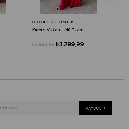
CEO CEYLAN OTANTIK
CE
Kırmızı Viskon Üçlü Takım
Buz
₺3.299,99
₺3.999,99
₺3
KAYDOL