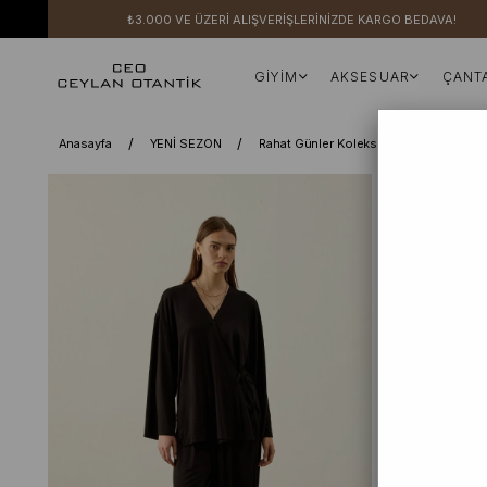
₺3.000 VE ÜZERİ ALIŞVERİŞLERİNİZDE KARGO BEDAVA!
GİYİM
AKSESUAR
ÇANT
Anasayfa
YENİ SEZON
Rahat Günler Koleksiyonu
Takım