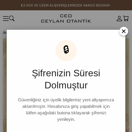
₺3.000 VE ÜZERİ ALIŞVERİŞLERİNİZDE KARGO BEDAVA!
×
Anasayfa
HERŞEY 399 TL
Siyah Yırtmaçlı Body
🔒
Şifrenizin Süresi
Dolmuştur
Güvenliğiniz için üyelik bilgileriniz yeni altyapımıza
aktarılmıştır. Hesabınıza giriş yapabilmek için
lütfen aşağıdaki butona tıklayarak şifrenizi
yenileyin.