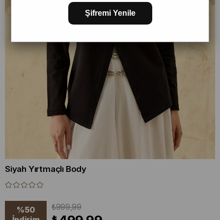
Şifremi Yenile
Siyah Yırtmaçlı Body
₺999,99
%
50
İndirim