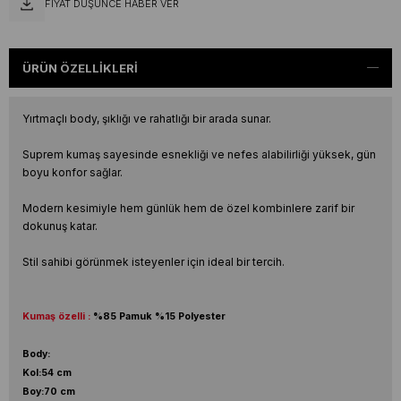
FIYAT DÜŞÜNCE HABER VER
ÜRÜN ÖZELLIKLERI
Yırtmaçlı body, şıklığı ve rahatlığı bir arada sunar.
Suprem kumaş sayesinde esnekliği ve nefes alabilirliği yüksek, gün
boyu konfor sağlar.
Modern kesimiyle hem günlük hem de özel kombinlere zarif bir
dokunuş katar.
Stil sahibi görünmek isteyenler için ideal bir tercih.
Kumaş özelli :
%85 Pamuk %15 Polyester
Body:
Kol:54 cm
Boy:70 cm