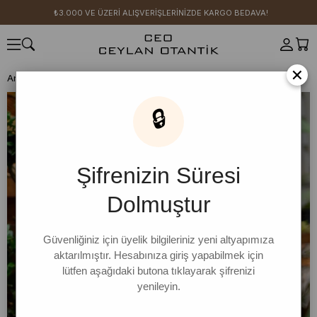
₺3.000 VE ÜZERİ ALIŞVERİŞLERİNİZDE KARGO BEDAVA!
×
Anasayfa
CEO KIZI KOMBİN ÖNERİLERİ
Tereyağ Sarısı Balon Etek
🔒
Şifrenizin Süresi
Dolmuştur
Güvenliğiniz için üyelik bilgileriniz yeni altyapımıza
aktarılmıştır. Hesabınıza giriş yapabilmek için
lütfen aşağıdaki butona tıklayarak şifrenizi
yenileyin.