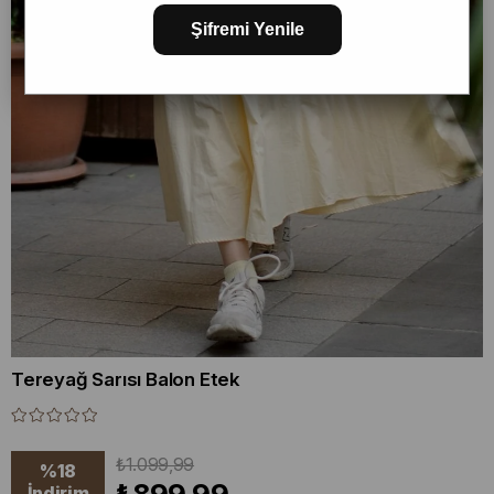
Şifremi Yenile
Tereyağ Sarısı Balon Etek
₺1.099,99
%
18
İndirim