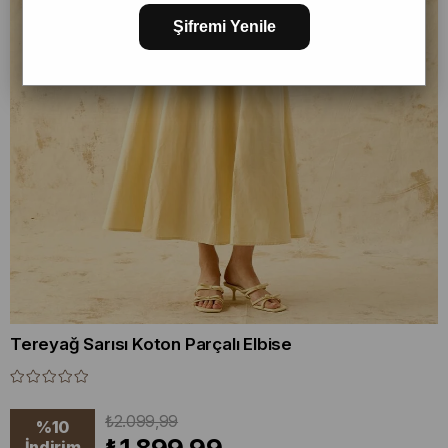
Şifremi Yenile
Tereyağ Sarısı Koton Parçalı Elbise
₺2.099,99
%
10
İndirim