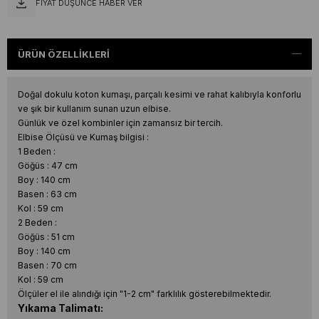
FIYAT DÜŞÜNCE HABER VER
ÜRÜN ÖZELLIKLERI
Doğal dokulu koton kumaşı, parçalı kesimi ve rahat kalıbıyla konforlu
ve şık bir kullanım sunan uzun elbise.
Günlük ve özel kombinler için zamansız bir tercih.
Elbise Ölçüsü ve Kumaş bilgisi :
1 Beden :
Göğüs : 47 cm
Boy : 140 cm
Basen : 63 cm
Kol : 59 cm
2 Beden :
Göğüs : 51 cm
Boy : 140 cm
Basen : 70 cm
Kol : 59 cm
Ölçüler el ile alındığı için "1-2 cm" farklılık gösterebilmektedir.
Yıkama Talimatı: