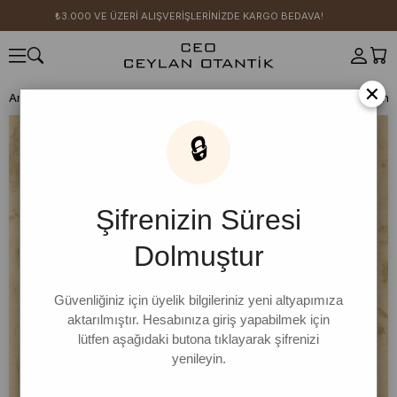
₺3.000 VE ÜZERİ ALIŞVERİŞLERİNİZDE KARGO BEDAVA!
×
Anasayfa
GİYİM
Üst Giyim
Elbise
Elbise
Tereyağ Sarısı Koton P
🔒
Şifrenizin Süresi
Dolmuştur
Güvenliğiniz için üyelik bilgileriniz yeni altyapımıza
aktarılmıştır. Hesabınıza giriş yapabilmek için
lütfen aşağıdaki butona tıklayarak şifrenizi
yenileyin.