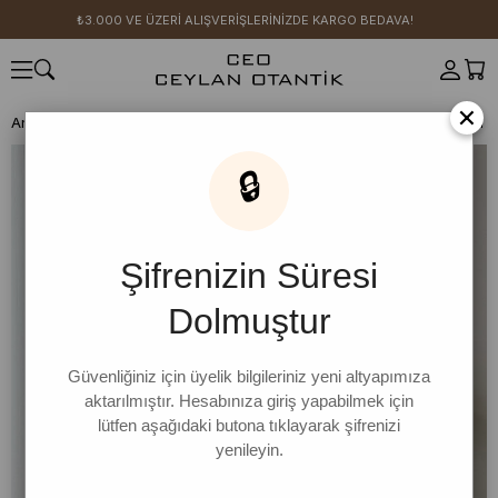
₺3.000 VE ÜZERİ ALIŞVERİŞLERİNİZDE KARGO BEDAVA!
×
Anasayfa
CEO KIZI KOMBİN ÖNERİLERİ
Tereyağ Sarısı Kraşlı Balon E
🔒
Şifrenizin Süresi
Dolmuştur
Güvenliğiniz için üyelik bilgileriniz yeni altyapımıza
aktarılmıştır. Hesabınıza giriş yapabilmek için
lütfen aşağıdaki butona tıklayarak şifrenizi
yenileyin.