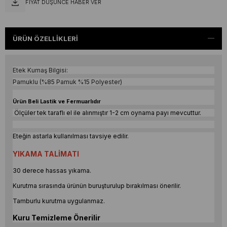
FIYAT DÜŞÜNCE HABER VER
ÜRÜN ÖZELLIKLERI
Etek Kumaş Bilgisi:
Pamuklu (%85 Pamuk %15 Polyester)
Ürün Beli Lastik ve Fermuarlıdır
Ölçüler tek taraflı el ile alınmıştır 1-2 cm oynama payı mevcuttur.
Eteğin astarla kullanılması tavsiye edilir.
YIKAMA TALİMATI
30 derece hassas yıkama.
Kurutma sırasında ürünün buruşturulup bırakılması önerilir.
Tamburlu kurutma uygulanmaz.
Kuru Temizleme Önerilir