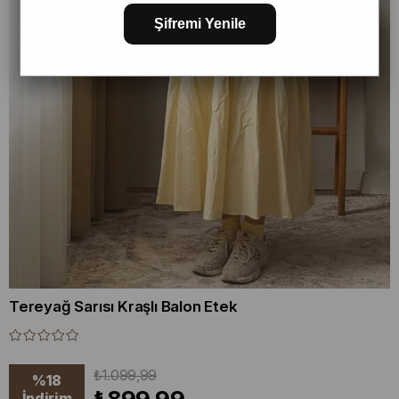
Şifremi Yenile
Tereyağ Sarısı Kraşlı Balon Etek
₺1.099,99
%
18
İndirim