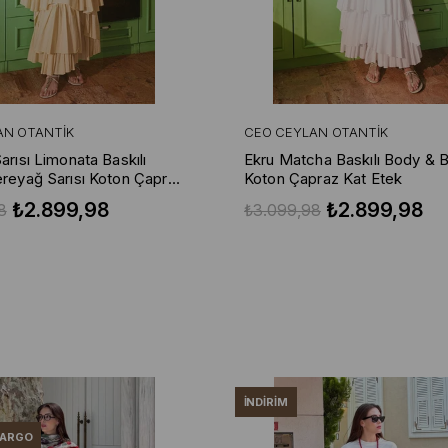
AN OTANTIK
CEO CEYLAN OTANTIK
rısı Limonata Baskılı
Ekru Matcha Baskılı Body & 
reyağ Sarısı Koton Çapraz
Koton Çapraz Kat Etek
₺2.899,98
₺2.899,98
8
₺3.099,98
İNDIRIM
KARGO