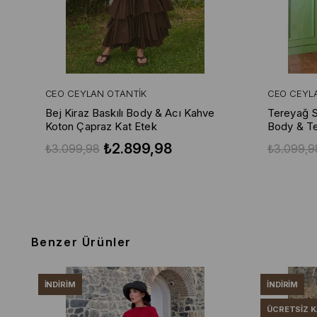
CEO CEYLAN OTANTIK
CEO CEYL
Bej Kiraz Baskılı Body & Acı Kahve
Tereyağ Sa
Koton Çapraz Kat Etek
Body & Te
Kat Etek
₺2.899,98
₺3.099,98
₺3.099,9
Benzer Ürünler
İNDIRIM
İNDIRIM
ÜCRETSIZ 