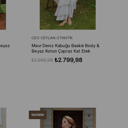
CEO CEYLAN OTANTIK
Beyaz
Mavi Deniz Kabuğu Baskılı Body &
Beyaz Koton Çapraz Kat Etek
₺2.799,98
₺2.999,98
İNDIRIM
İND