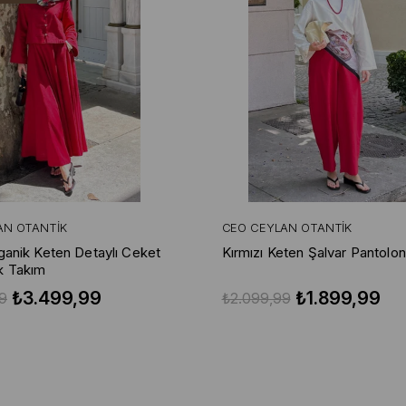
AN OTANTIK
CEO CEYLAN OTANTIK
rganik Keten Detaylı Ceket
Kırmızı Keten Şalvar Pantolon
k Takım
₺3.499,99
₺1.899,99
9
₺2.099,99