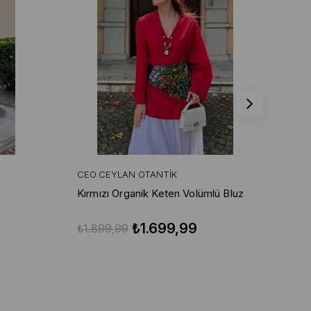
CEO CEYLAN OTANTIK
CE
Kırmızı Organik Keten Volümlü Bluz
Kır
Pa
₺1.699,99
₺1.899,99
₺3