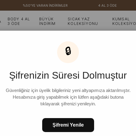
%50'YE VARAN İNDİRİMLER
4 AL 3 ÖDE
BODY 4 AL
BÜYÜK
SICAK YAZ
KUMSAL
A
3 ÖDE
İNDİRİM
KOLEKSİYONU
KOLEKSİY
askılı Body & Tereyağ Sarısı Koton Çapraz Kat Etek
🔒
Tereyağ Sarısı Limonata
Çapraz Kat Etek
Şifrenizin Süresi Dolmuştur
₺3.099,98
%
6
₺2.899,98
Güvenliğiniz için üyelik bilgileriniz yeni altyapımıza aktarılmıştır.
İndirim
Hesabınıza giriş yapabilmek için lütfen aşağıdaki butona
tıklayarak şifrenizi yenileyin.
STD
Şifremi Yenile