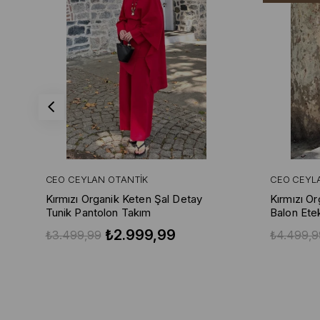
CEO CEYLAN OTANTIK
CEO CEYL
Kırmızı Organik Keten Şal Detay
Kırmızı O
Tunik Pantolon Takım
Balon Ete
₺2.999,99
₺3.499,99
₺4.499,9