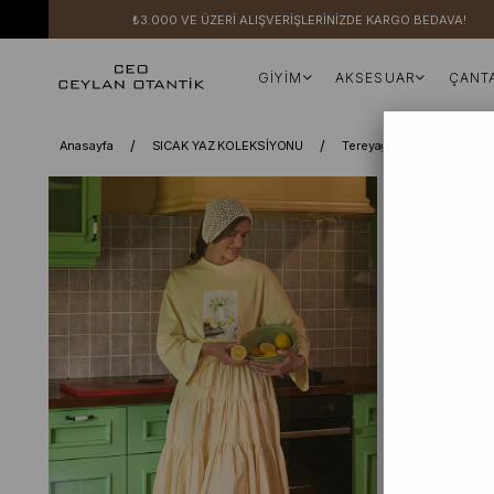
₺3.000 VE ÜZERİ ALIŞVERİŞLERİNİZDE KARGO BEDAVA!
GİYİM
AKSESUAR
ÇANT
Anasayfa
SICAK YAZ KOLEKSİYONU
Tereyağ Sarısı Limonata B