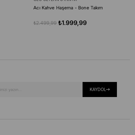
Acı Kahve Haşema - Bone Takım
Vi
Ta
₺1.999,99
₺2.499,99
₺2
KAYDOL