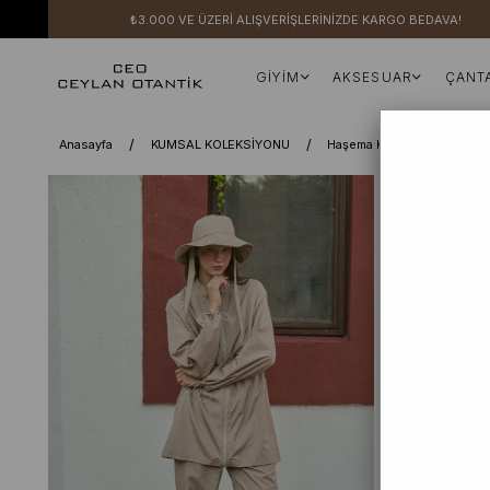
₺3.000 VE ÜZERİ ALIŞVERİŞLERİNİZDE KARGO BEDAVA!
GİYİM
AKSESUAR
ÇANT
Anasayfa
KUMSAL KOLEKSİYONU
Haşema Koleksiyonu