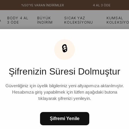
%50'YE VARAN İNDİRİMLER
4 AL 3 ÖDE
BODY 4 AL
BÜYÜK
SICAK YAZ
KUMSAL
A
3 ÖDE
İNDİRİM
KOLEKSİYONU
KOLEKSİY
Vizon Haşema - Bone Takım
🔒
Vizon Haşema - Bone 
Şifrenizin Süresi Dolmuştur
₺2.499,99
%
20
₺1.999,99
İndirim
Güvenliğiniz için üyelik bilgileriniz yeni altyapımıza aktarılmıştır.
Hesabınıza giriş yapabilmek için lütfen aşağıdaki butona
tıklayarak şifrenizi yenileyin.
BEDEN
Şifremi Yenile