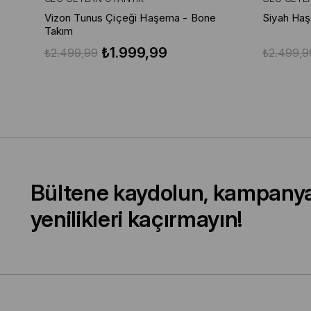
Vizon Tunus Çiçeği Haşema - Bone
Siyah Ha
Takım
₺1.999,99
₺2.499,99
₺2.499,9
Bültene kaydolun, kampany
yenilikleri kaçırmayın!