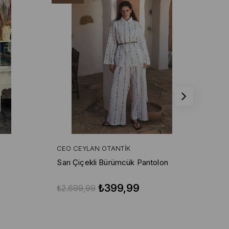
CEO CEYLAN OTANTIK
CE
Sarı Çiçekli Bürümcük Pantolon
Sa
₺399,99
₺2.699,99
₺2