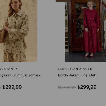
AN OTANTIK
CEO CEYLAN OTANTIK
içekli Bürümcük Gömlek
Bordo Jakarlı Kloş Etek
₺299,99
₺299,99
9
₺2.499,99