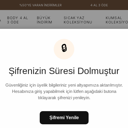
%50'YE VARAN İNDİRİMLER
4 AL 3 ÖDE
BODY 4 AL
BÜYÜK
SICAK YAZ
KUMSAL
A
3 ÖDE
İNDİRİM
KOLEKSİYONU
KOLEKSİY
ek Takım
🔒
Vizon Müslin Biyeli Blu
Şifrenizin Süresi Dolmuştur
Güvenliğiniz için üyelik bilgileriniz yeni altyapımıza aktarılmıştır.
Hesabınıza giriş yapabilmek için lütfen aşağıdaki butona
tıklayarak şifrenizi yenileyin.
Ür
Şifremi Yenile