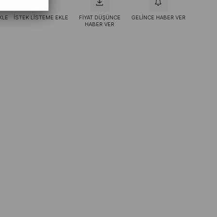
KLE
İSTEK LISTEME EKLE
FIYAT DÜŞÜNCE
GELINCE HABER VER
HABER VER