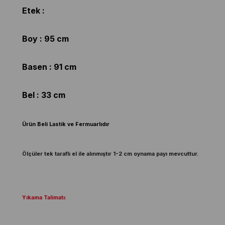
Etek :
Boy : 95 cm
Basen : 91 cm
Bel : 33 cm
Ürün Beli Lastik ve Fermuarlıdır
Ölçüler tek taraflı el ile alınmıştır 1-2 cm oynama payı mevcuttur.
Yıkama Talimatı: