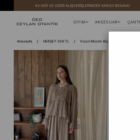
₺3.000 VE ÜZERİ ALIŞVERİŞLERİNİZDE KARGO BEDAVA!
GİYİM
AKSESUAR
ÇANT
Anasayfa
HERŞEY 399 TL
Vizon Müslin Biyeli Bluz & Balon Et