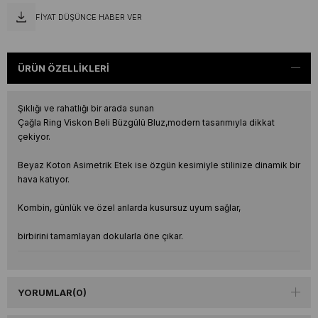
FIYAT DÜŞÜNCE HABER VER
ÜRÜN ÖZELLIKLERI
Şıklığı ve rahatlığı bir arada sunan
Çağla Ring Viskon Beli Büzgülü Bluz,modern tasarımıyla dikkat
çekiyor.
Beyaz Koton Asimetrik Etek ise özgün kesimiyle stilinize dinamik bir
hava katıyor.
Kombin, günlük ve özel anlarda kusursuz uyum sağlar,
birbirini tamamlayan dokularla öne çıkar.
YORUMLAR
(0)