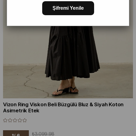
Şifremi Yenile
Vizon Ring Viskon Beli Büzgülü Bluz & Siyah Koton
Asimetrik Etek
₺3.099,98
%
6