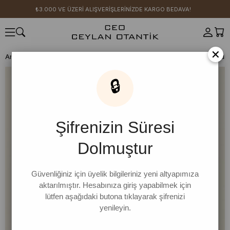
₺3.000 VE ÜZERİ ALIŞVERİŞLERİNİZDE KARGO BEDAVA!
×
Anasayfa
SICAK YAZ KOLEKSİYONU
🔒
Şifrenizin Süresi
Dolmuştur
Güvenliğiniz için üyelik bilgileriniz yeni altyapımıza
aktarılmıştır. Hesabınıza giriş yapabilmek için
lütfen aşağıdaki butona tıklayarak şifrenizi
yenileyin.