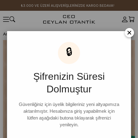
₺3.000 VE ÜZERİ ALIŞVERİŞLERİNİZDE KARGO BEDAVA!
×
Anasayfa
GİYİM
Vizon Yakası Fırfırlı Crop Gömlek
🔒
Şifrenizin Süresi
Dolmuştur
Güvenliğiniz için üyelik bilgileriniz yeni altyapımıza
aktarılmıştır. Hesabınıza giriş yapabilmek için
lütfen aşağıdaki butona tıklayarak şifrenizi
yenileyin.