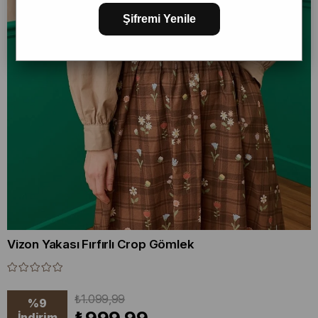
Şifremi Yenile
Vizon Yakası Fırfırlı Crop Gömlek
₺1.099,99
%
9
İndirim