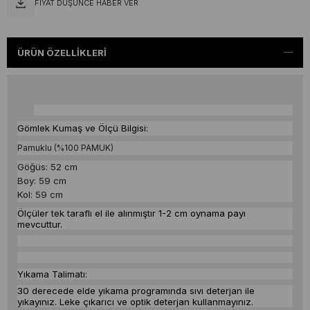
FIYAT DÜŞÜNCE HABER VER
ÜRÜN ÖZELLIKLERI
Gömlek Kumaş ve Ölçü Bilgisi:
Pamuklu (%100 PAMUK)
Göğüs: 52 cm
Boy: 59 cm
Kol: 59 cm
Ölçüler tek taraflı el ile alınmıştır 1-2 cm oynama payı
mevcuttur.
Yıkama Talimatı:
30 derecede elde yıkama programında sıvı deterjan ile
yıkayınız.
Leke çıkarıcı ve optik deterjan kullanmayınız.