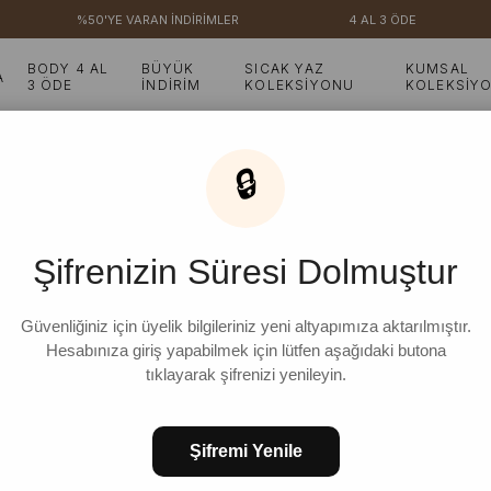
%50'YE VARAN İNDİRİMLER
4 AL 3 ÖDE
BODY 4 AL
BÜYÜK
SICAK YAZ
KUMSAL
A
3 ÖDE
İNDİRİM
KOLEKSİYONU
KOLEKSİY
Etek
🔒
Yaprak Nakışlı Double 
Şifrenizin Süresi Dolmuştur
₺2.099,99
%
10
₺1.899,99
İndirim
Güvenliğiniz için üyelik bilgileriniz yeni altyapımıza aktarılmıştır.
Hesabınıza giriş yapabilmek için lütfen aşağıdaki butona
tıklayarak şifrenizi yenileyin.
STD
Şifremi Yenile