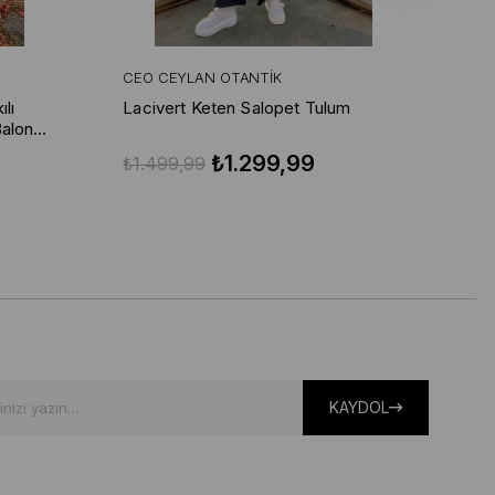
CEO CEYLAN OTANTIK
CE
lı
Lacivert Keten Salopet Tulum
Lac
Balon
₺1.299,99
₺1.499,99
₺1
KAYDOL