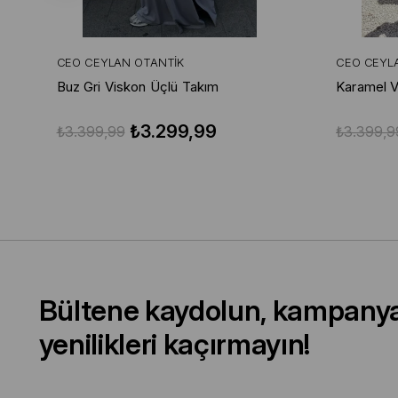
CEO CEYLAN OTANTIK
CEO CEYL
Buz Gri Viskon Üçlü Takım
Karamel V
₺3.299,99
₺3.399,99
₺3.399,9
Bültene kaydolun, kampany
yenilikleri kaçırmayın!