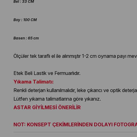
Bel : 33 CM
Boy : 100 CM
Basen : 65 cm
Ölçüler tek taraflı el ile alınmıştır 1-2 cm oynama payı mev
Etek Beli Lastik ve Fermuarlıdır.
Yıkama Talimatı:
Renkli deterjan kullanılmalıdır, leke çıkarıcı ve optik deter
Lütfen yıkama talimatlarına göre yıkanız.
ASTAR GİYİLMESİ ÖNERİLİR
NOT: KONSEPT ÇEKİMLERİNDEN DOLAYI FOTOGRAF