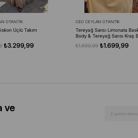
AN OTANTIK
CEO CEYLAN OTANTIK
iskon Üçlü Takım
Tereyağ Sarısı Limonata Baskı
Body & Tereyağ Sarısı Kraş 
Etek
₺3.299,99
₺1.699,99
9
₺1.899,99
a ve