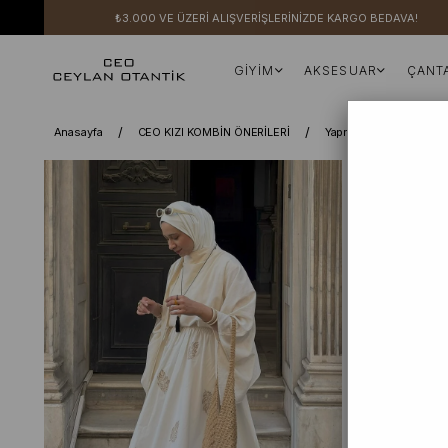
₺3.000 VE ÜZERİ ALIŞVERİŞLERİNİZDE KARGO BEDAVA!
GİYİM
AKSESUAR
ÇANT
Anasayfa
CEO KIZI KOMBİN ÖNERİLERİ
Yaprak Nakışlı Double 