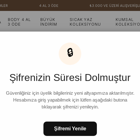
4 AL 3 ÖDE
₺3.000 VE ÜZERİ ALIŞVERİŞLERİN
BODY 4 AL
BÜYÜK
SICAK YAZ
KUMSAL
A
3 ÖDE
İNDİRİM
KOLEKSİYONU
KOLEKSİY
Haşema Bone
🔒
Vizon Haşema Bone
Şifrenizin Süresi Dolmuştur
₺699,99
%
29
₺499,99
İndirim
Güvenliğiniz için üyelik bilgileriniz yeni altyapımıza aktarılmıştır.
Hesabınıza giriş yapabilmek için lütfen aşağıdaki butona
tıklayarak şifrenizi yenileyin.
Şifremi Yenile