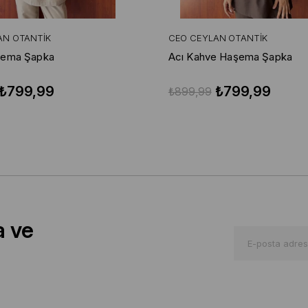
AN OTANTIK
CEO CEYLAN OTANTIK
şema Şapka
Acı Kahve Haşema Şapka
₺799,99
₺799,99
₺899,99
a ve