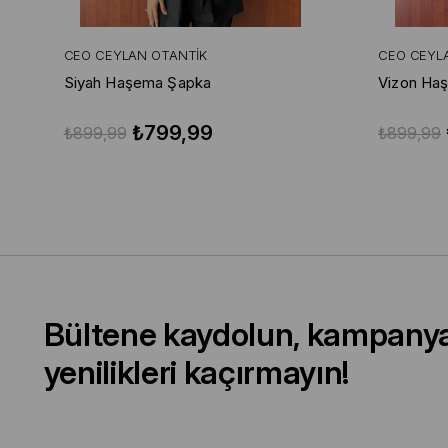
CEO CEYLAN OTANTIK
CEO CEYL
Siyah Haşema Şapka
Vizon Ha
₺799,99
₺899,99
₺899,99
Bültene kaydolun, kampany
yenilikleri kaçırmayın!