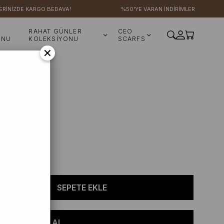
İZDE KARGO BEDAVA!
%50'YE VARAN İNDİRİMLER
RAHAT GÜNLER
CEO
ONU
KOLEKSİYONU
SCARFS
×