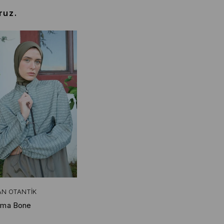
ruz.
AN OTANTIK
ema Bone