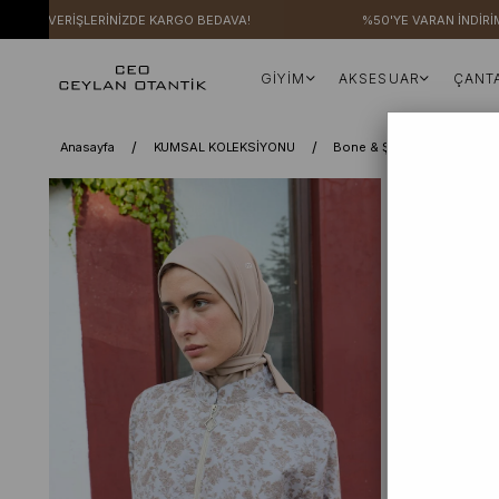
ALIŞVERİŞLERİNİZDE KARGO BEDAVA!
%50'YE VARAN İNDİRİMLER
GİYİM
AKSESUAR
ÇANT
Anasayfa
KUMSAL KOLEKSİYONU
Bone & Şapka
Vizon 