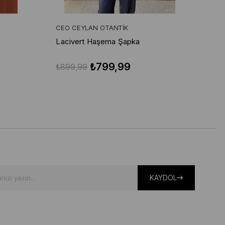
CEO CEYLAN OTANTIK
CE
Lacivert Haşema Şapka
Ac
₺799,99
₺899,99
₺6
KAYDOL