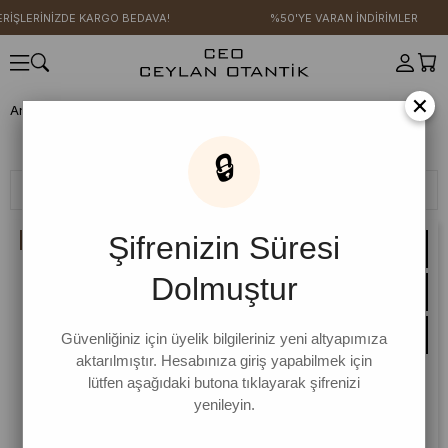
RİNİZDE KARGO BEDAVA!
%50'YE VARAN İNDİRİMLER
×
Anasayfa
ANNE ÇOCUK
Tulum
Duck Keten Serisi
Tulum
Tulum
🔒
Filtreleme
Sıralama
Şifrenizin Süresi
İNDIRIM
Dolmuştur
Güvenliğiniz için üyelik bilgileriniz yeni altyapımıza
aktarılmıştır. Hesabınıza giriş yapabilmek için
lütfen aşağıdaki butona tıklayarak şifrenizi
yenileyin.