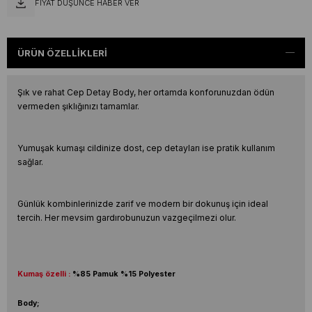
FIYAT DÜŞÜNCE HABER VER
ÜRÜN ÖZELLIKLERI
Şık ve rahat Cep Detay Body, her ortamda konforunuzdan ödün
vermeden şıklığınızı tamamlar.
Yumuşak kumaşı cildinize dost, cep detayları ise pratik kullanım
sağlar.
Günlük kombinlerinizde zarif ve modern bir dokunuş için ideal
tercih. Her mevsim gardırobunuzun vazgeçilmezi olur.
Kumaş özelli :
%85 Pamuk %15 Polyester
Body;