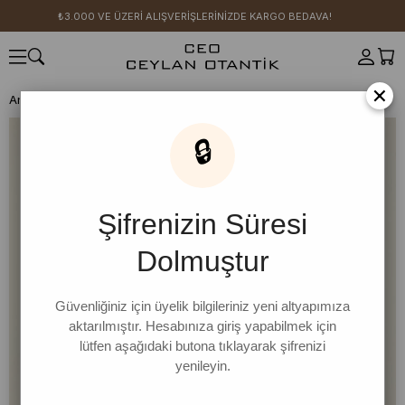
₺3.000 VE ÜZERİ ALIŞVERİŞLERİNİZDE KARGO BEDAVA!
×
Anasayfa
SICAK YAZ KOLEKSİYONU
Pamuk Koleksiyonu
Body
S
🔒
Şifrenizin Süresi
Dolmuştur
Güvenliğiniz için üyelik bilgileriniz yeni altyapımıza
aktarılmıştır. Hesabınıza giriş yapabilmek için
lütfen aşağıdaki butona tıklayarak şifrenizi
yenileyin.