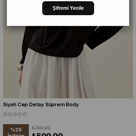
Şifremi Yenile
Siyah Cep Detay Süprem Body
₺799,99
%
25
İndirim