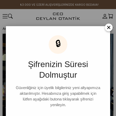
₺3.000 VE ÜZERİ ALIŞVERİŞLERİNİZDE KARGO BEDAVA!
×
Anasayfa
YENİ SEZON
Kot Koleksiyonu
Duck Keten
Salopet & T
🔒
Şifrenizin Süresi
Dolmuştur
Güvenliğiniz için üyelik bilgileriniz yeni altyapımıza
aktarılmıştır. Hesabınıza giriş yapabilmek için
lütfen aşağıdaki butona tıklayarak şifrenizi
yenileyin.