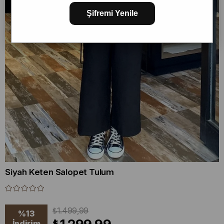
Şifremi Yenile
Siyah Keten Salopet Tulum
₺1.499,99
%
13
İndirim