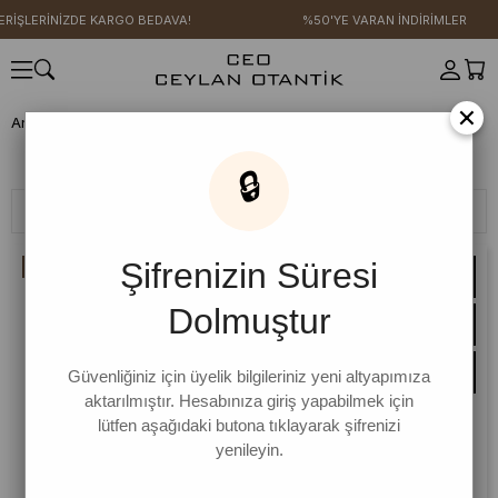
RİNİZDE KARGO BEDAVA!
%50'YE VARAN İNDİRİMLER
×
Anasayfa
GİYİM
AKSESUAR
Şapka
Şapka
🔒
Filtreleme
Sıralama
Şifrenizin Süresi
İNDIRIM
Dolmuştur
Güvenliğiniz için üyelik bilgileriniz yeni altyapımıza
aktarılmıştır. Hesabınıza giriş yapabilmek için
lütfen aşağıdaki butona tıklayarak şifrenizi
yenileyin.