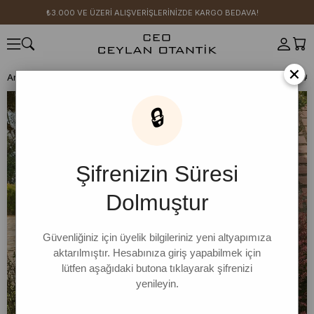
₺3.000 VE ÜZERİ ALIŞVERİŞLERİNİZDE KARGO BEDAVA!
×
Anasayfa
SICAK YAZ KOLEKSİYONU
Pamuk Koleksiyonu
Etek
Ac
🔒
Şifrenizin Süresi
Dolmuştur
Güvenliğiniz için üyelik bilgileriniz yeni altyapımıza
aktarılmıştır. Hesabınıza giriş yapabilmek için
lütfen aşağıdaki butona tıklayarak şifrenizi
yenileyin.