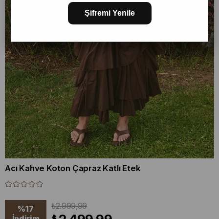
Şifremi Yenile
Acı Kahve Koton Çapraz Katlı Etek
₺2.999,99
%
17
İndirim