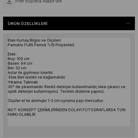
FIYAT DÜŞÜNCE HABER VER
ÜRÜN ÖZELLIKLERI
Etek Kumaş Bilgisi ve Ölçüleri:
Pamuklu (%85 Pamuk %15 Polyester)
Etek:
Boy: 100 cm
Basen: 64 cm
Bel: 32 cm
Astar ile giyilmesi önerilir.
Etek Beli lastikli ve bağlamalıdır.
Yıkama Talimatı
30° de yıkanmalıdır. Renkli deterjan kullanılmalıdır, leke çıkarıcı ve
optik deterjan kullanmayınız. Tersten ütüleme yapınız.
Ölçüler el ile alınmıştır 1-2 cm oynama payı mevcuttur.
NOT: KONSEPT ÇEKİMLERİNDEN DOLAYI FOTOGRAFLARDA TON
FARKI OLABİLİR.